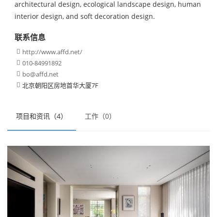
architectural design, ecological landscape design, human
interior design, and soft decoration design.
联系信息
http://www.affd.net/

010-84991892

bo@affd.net

北京朝阳区房地首华大厦7F

项目和资讯（4）
工作（0）