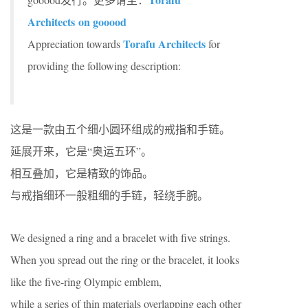
Architects on gooood
Torafu Architects
Appreciation towards
for
providing the following description:
这是一款由五个细小圆环组成的戒指和手链。
延展开来，它是“奥运五环”。
相互叠加，它是精致的饰品。
与戒指细环一般粗细的手链，轻绕手腕。
We designed a ring and a bracelet with five strings.
When you spread out the ring or the bracelet, it looks
like the five-ring Olympic emblem,
while a series of thin materials overlapping each other