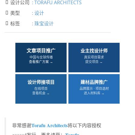
设计公司
:
TORAFU ARCHITECTS

类型
:
设计

标签
:
珠宝设计

文章项目推广
业主找设计师
中国与全球传播
真实项目需求
查看推广方案 →
提交项目 →
设计师接项目
建材品牌推广
在线项目
品牌展示 · 项目选材
查看机会 →
进入材料库 →
Torafu Architects
非常感谢
将以下内容授权
Torafu
gooood发行。更多请至：