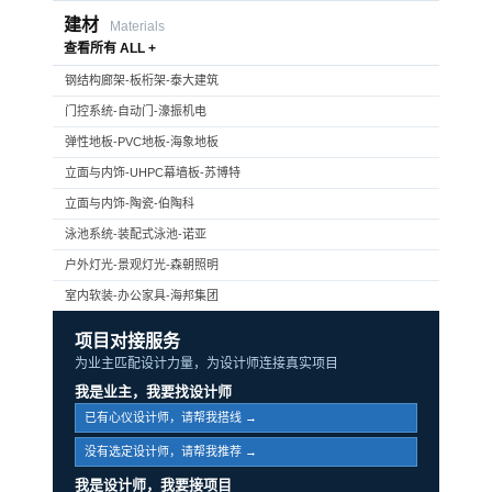
建材
Materials
查看所有 ALL +
钢结构廊架-板桁架-泰大建筑
门控系统-自动门-濠振机电
弹性地板-PVC地板-海象地板
立面与内饰-UHPC幕墙板-苏博特
立面与内饰-陶瓷-伯陶科
泳池系统-装配式泳池-诺亚
户外灯光-景观灯光-森朝照明
室内软装-办公家具-海邦集团
项目对接服务
为业主匹配设计力量，为设计师连接真实项目
我是业主，我要找设计师
已有心仪设计师，请帮我搭线 →
没有选定设计师，请帮我推荐 →
我是设计师，我要接项目