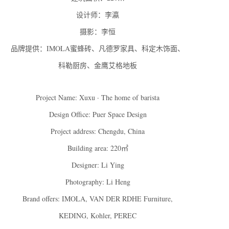
设计师：李瀛
摄影：李恒
品牌提供：IMOLA蜜蜂砖、凡德罗家具、科定木饰面、
科勒厨房、金鹰艾格地板
Project Name: Xuxu · The home of barista
Design Office: Puer Space Design
Project address: Chengdu, China
Building area: 220㎡
Designer: Li Ying
Photography: Li Heng
Brand offers: IMOLA, VAN DER RDHE Furniture,
KEDING, Kohler, PEREC