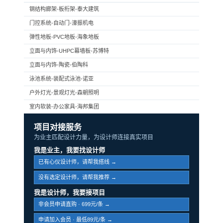
钢结构廊架-板桁架-泰大建筑
门控系统-自动门-濠振机电
弹性地板-PVC地板-海象地板
立面与内饰-UHPC幕墙板-苏博特
立面与内饰-陶瓷-伯陶科
泳池系统-装配式泳池-诺亚
户外灯光-景观灯光-森朝照明
室内软装-办公家具-海邦集团
项目对接服务
为业主匹配设计力量，为设计师连接真实项目
我是业主，我要找设计师
已有心仪设计师，请帮我搭线 →
没有选定设计师，请帮我推荐 →
我是设计师，我要接项目
非会员申请直购 · 699元/条 →
申请加入会员 · 最低89元/条 →