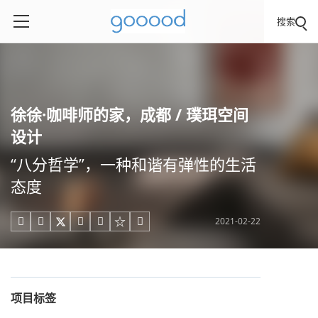
搜索
徐徐·咖啡师的家，成都 / 璞珥空间
设计
“八分哲学”，一种和谐有弹性的生活
态度
2021-02-22





项目标签