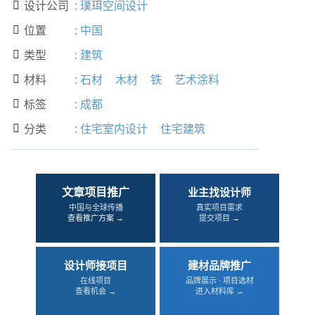
设计公司
:
璞珥空间设计

位置
:
中国

类型
:
建筑

材料
:
石材
木材
铁
艺术涂料

标签
:
成都

分类
:
住宅室内设计
住宅建筑

文章项目推广
业主找设计师
中国与全球传播
真实项目需求
查看推广方案 →
提交项目 →
设计师接项目
建材品牌推广
在线项目
品牌展示 · 项目选材
查看机会 →
进入材料库 →