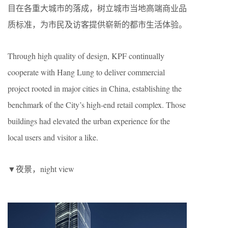
目在各重大城市的落成，树立城市当地高端商业品
质标准，为市民及访客提供崭新的都市生活体验。
Through high quality of design, KPF continually
cooperate with Hang Lung to deliver commercial
project rooted in major cities in China, establishing the
benchmark of the City’s high-end retail complex. Those
buildings had elevated the urban experience for the
local users and visitor a like.
▼夜景，night view