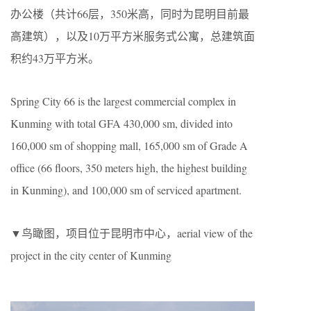
办公楼（共计66层，350米高，同时为昆明目前最
高建筑），以及10万平方米服务式公寓，总建筑面
积约43万平方米。
Spring City 66 is the largest commercial complex in
Kunming with total GFA 430,000 sm, divided into
160,000 sm of shopping mall, 165,000 sm of Grade A
office (66 floors, 350 meters high, the highest building
in Kunming), and 100,000 sm of serviced apartment.
▼鸟瞰图，项目位于昆明市中心，aerial view of the
project in the city center of Kunming