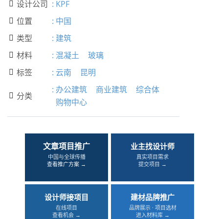
设计公司
:
KPF

位置
:
中国

类型
:
建筑

材料
:
混凝土
玻璃

标签
:
云南
昆明

:
办公建筑
商业建筑
综合体
分类

购物中心
文章项目推广
业主找设计师
中国与全球传播
真实项目需求
查看推广方案 →
提交项目 →
设计师接项目
建材品牌推广
在线项目
品牌展示 · 项目选材
查看机会 →
进入材料库 →