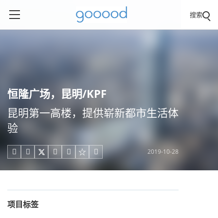
搜索
恒隆广场，昆明/KPF
昆明第一高楼，提供崭新都市生活体
验
2019-10-28





项目标签