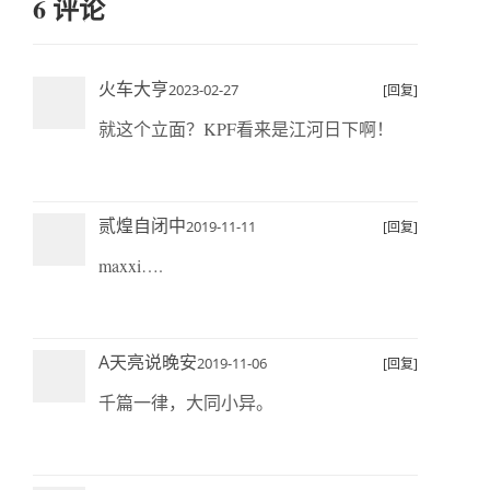
6 评论
火车大亨
2023-02-27
[回复]
就这个立面？KPF看来是江河日下啊！
贰煌自闭中
2019-11-11
[回复]
maxxi….
A天亮说晚安
2019-11-06
[回复]
千篇一律，大同小异。