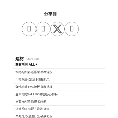
分享到



建材
Materials
查看所有 ALL +
钢结构廊架-板桁架-泰大建筑
门控系统-自动门-濠振机电
弹性地板-PVC地板-海象地板
立面与内饰-UHPC幕墙板-苏博特
立面与内饰-陶瓷-伯陶科
泳池系统-装配式泳池-诺亚
户外灯光-景观灯光-森朝照明