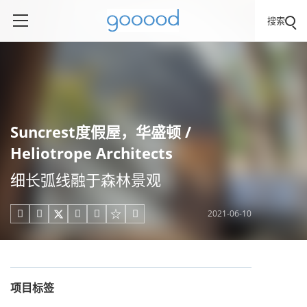
搜索
Suncrest度假屋，华盛顿 /
Heliotrope Architects
细长弧线融于森林景观
2021-06-10





项目标签