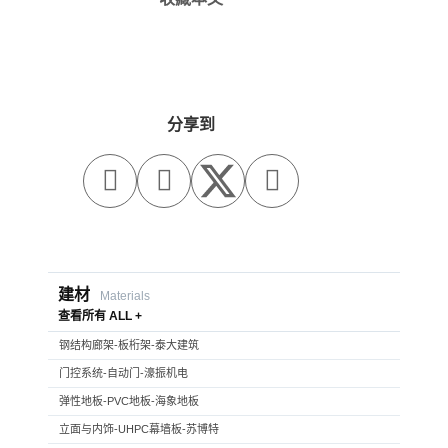
分享到



建材
Materials
查看所有 ALL +
钢结构廊架-板桁架-泰大建筑
门控系统-自动门-濠振机电
弹性地板-PVC地板-海象地板
立面与内饰-UHPC幕墙板-苏博特