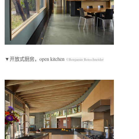
▼开放式厨房，open kitchen
©Benjamin Benschneider