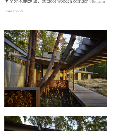
▼室外木制走廊，outdoor wooden corridor
©Benjamin
Benschneider