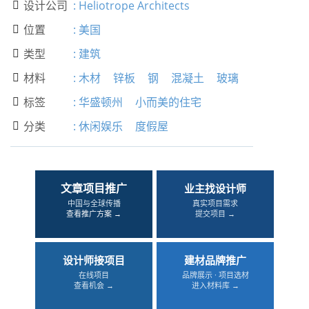
设计公司
:
Heliotrope Architects

位置
:
美国

类型
:
建筑

材料
:
木材
锌板
钢
混凝土
玻璃

标签
:
华盛顿州
小而美的住宅

分类
:
休闲娱乐
度假屋

文章项目推广
业主找设计师
中国与全球传播
真实项目需求
查看推广方案 →
提交项目 →
设计师接项目
建材品牌推广
在线项目
品牌展示 · 项目选材
查看机会 →
进入材料库 →