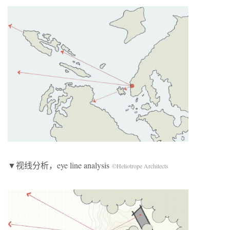
▼视线分析，eye line analysis
©Heliotrope Architects