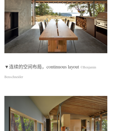
▼连续的空间布局，continuous layout
©Benjamin
Benschneider