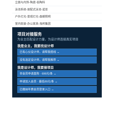
立面与内饰-陶瓷-伯陶科
泳池系统-装配式泳池-诺亚
户外灯光-景观灯光-森朝照明
室内软装-办公家具-海邦集团
项目对接服务
为业主匹配设计力量，为设计师连接真实项目
我是业主，我要找设计师
已有心仪设计师，请帮我搭线 →
没有选定设计师，请帮我推荐 →
我是设计师，我要接项目
非会员申请直购 · 699元/条 →
申请加入会员 · 最低89元/条 →
已缴纳年费会员登录入口 →