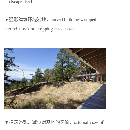
landscape itself.
▼弧形建筑环绕岩地，curved building wrapped
around a rock outcropping
©Sean Airhart
▼建筑外观，减少对基地的影响，external view of