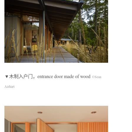
▼木制入户门，entrance door made of wood
©Sean
Airhart