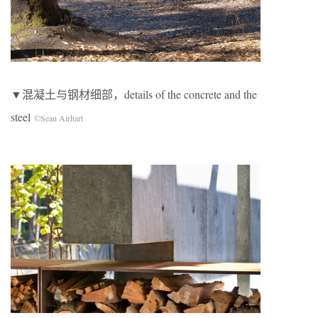
▼混凝土与钢材细部，details of the concrete and the
steel
©Sean Airhart