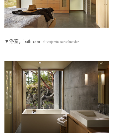
▼浴室，bathroom
©Benjamin Benschneider