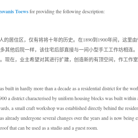
zovanis Toews
for providing the following description:
basel工人的居住区，仅有将将十年的历史。在1890到1900年间，这
许多其他后院一样，该住宅后部直接与一间小型手工工作坊相连。
化。现在，业主希望对其进行扩建，创造新的有顶空间，作工作室
uilt in hardly more than a decade as a residential district for the wor
0 a district characterised by uniform housing blocks was built within 
rds, a small craft workshop was established directly behind the residen
as already undergone several changes over the years and is now being e
 roof that can be used as a studio and a guest room.