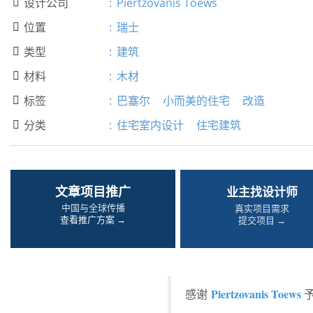
设计公司
:
Piertzovanis Toews

位置
:
瑞士

类型
:
建筑

材料
:
木材

标签
:
巴塞尔
小而美的住宅
改造

分类
:
住宅室内设计
住宅建筑

文章项目推广
业主找设计师
中国与全球传播
真实项目需求
查看推广方案 →
提交项目 →
Piertzovanis Toews
感谢
予