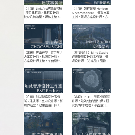
（上海）上海建筑设计研究
（北
院有限公司 沈钺建筑创作工
师（
作室（FREE STUDIO）- 助理
建筑
建筑师 / 驻场建筑师 / 实习
设计
生
实习
（上海）雁飞建筑事务所
（上
Yanfei architects - 助理建
VIS
筑师 / 建筑实习生（长期有
室内
效）
软装
（上海）十方圆国际 - 资深专
（上海
案负责人 / 主案设计师 / 设
建筑
计师助理 / 软装设计师 / 软
/ 
装设计师助理
师 