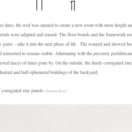
ves lines, the roof was opened to create a new room with more height a
rials were adapted and reused. The floor boards and the framework rem
 guise – take it into the next phase of life. The warped and skewed b
 reinserted to remain visible. Alternating with the precisely prefabric
reveal traces of times gone by. On the outside, the finely corrugated zin
dustrial and half-ephemeral buildings of the backyard.
rugated zinc panels
©Simone Bossi