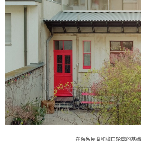
在保留屋脊和檐口轮廓的基