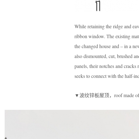
While retaining the ridge and ea
ribbon window. The existing mate
the changed house and – in a new
also dismounted, cut, brushed and
panels, their notches and cracks 
seeks to connect with the half-in
▼波纹锌板屋顶，roof made of cor