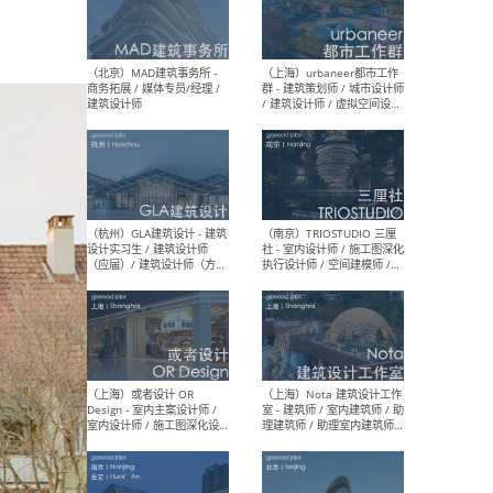
幕墙 / BIM / 成本 / 工程 / 运
生
营 / 品牌 / 观点views / 实习
等
（北京）MAT 超级建筑事务
（深圳
所 - 项目建筑师 / 初级建筑
景观
师/助理建筑师 / 室内建筑师
业设
/ 实习生
（北京）MAD建筑事务所 -
（上
商务拓展 / 媒体专员/经理 /
群 
建筑设计师
/ 
师 