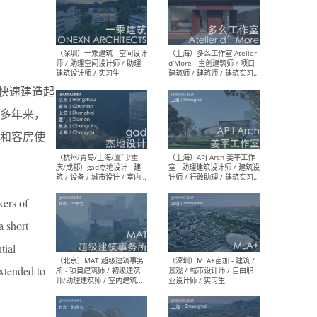
（上海）彬蔚致正建筑工作
（上海
室 – 项目建筑师 / 助理建筑
德佳
师 / 实习生
设计
里由快速建造起
多年来，
和客房使
（深圳）一乘建筑 - 空间设计
（上
师 / 助理空间设计师 / 助理
d’M
建筑设计师 / 实习生
建筑
生 
kers of
a short
tial
xtended to
（杭州/青岛/上海/厦门/重
（上海
庆/成都）gad杰地设计 - 建
室 
筑 / 设备 / 城市设计 / 室内 /
计师