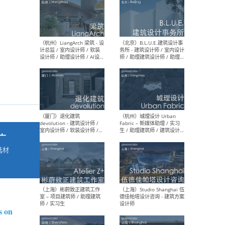
最新工作
按地区查看 ：
全部
|
北方
|
长江
|
华南
（杭州）LiangArch 梁筑 - 设
（北
计总监 / 室内设计师 / 软装
务所
设计师 / 助理设计师 / AI设计
师 
师 / 施工图深化设计师 / 品
室内
牌商务总助
广
选材
→
（厦门）退化建筑
（杭
devolution - 建筑设计师 /
Fab
室内设计师 / 软装设计师 /
生 
项目统筹 / 合伙人助理
师
s on