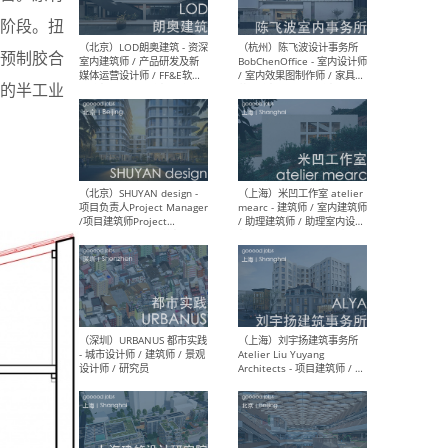
阶段。扭
预制胶合
（大理）之间建筑
（西
的半工业
ArCONNECT – 项目建筑师 /
研究
建筑师 / 助理建筑师 / 室内
主创
设计师 / 实习生
景观
施工
（深圳）TOMO東木筑造 -
（广
室内设计师 / 资深深化设计
所 
师 / AIGC内容编辑(室内设计
理设
方向) / 照明设计师 / 软装设
新媒
计师
生
（北京）LOD朗奥建筑 - 资深
（杭
室内建筑师 / 产品研发及新
Bob