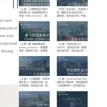
媒体运营设计师 / FF&E软装
/ 
设计师 / 深化设计师 / 实习
装设
生
nd a new
ain part of
（北京）SHUYAN design -
（上
eams were
项目负责人Project Manager
mea
/项目建筑师Project
/ 
ated plywood
Architect / 助理建筑师
师 
Assistant Architect / 创始
请）
c sheeting
人助理Founder's Assistant
/ 实习生Intern
（深圳）URBANUS 都市实践
（上
- 城市设计师 / 建筑师 / 景观
Atel
设计师 / 研究员
Arc
媒体
生（