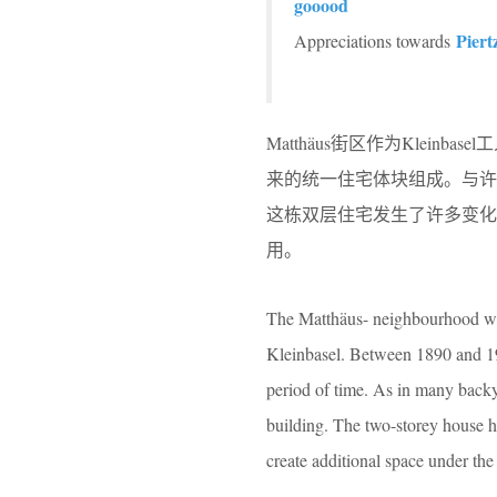
gooood
Piert
Appreciations towards
Matthäus街区作为Klein
来的统一住宅体块组成。与
这栋双层住宅发生了许多变
用。
The Matthäus- neighbourhood was b
Kleinbasel. Between 1890 and 190
period of time. As in many backya
building. The two-storey house h
create additional space under the