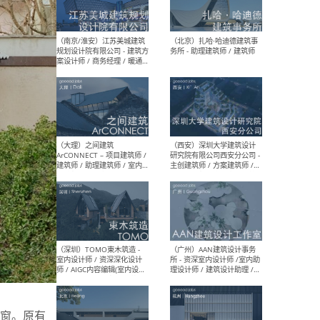
（杭州）GLA建筑设计 - 建筑
（南京
设计实习生 / 建筑设计师
社 
（应届）/ 建筑设计师（方案
执行
设计）/ 建筑设计师（施工
实习
图）/ 结构设计师 / 给排水设
计师
（上海）或者设计 OR
（上
Design - 室内主案设计师 /
室 -
室内设计师 / 施工图深化设
理建
计师 / 室内设计助理 / 新媒
实习
体运营
请）
（南京/淮安）江苏美城建筑
（北
规划设计院有限公司 - 建筑方
务所
案设计师 / 商务经理 / 暖通
设计师 / 造价工程师
窗。原有