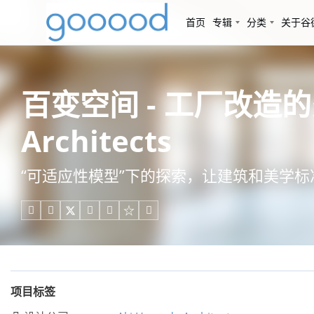
首页
专辑
分类
关于谷
百变空间 - 工厂改造的
Architects
“可适应性模型”下的探索，让建筑和美学





项目标签