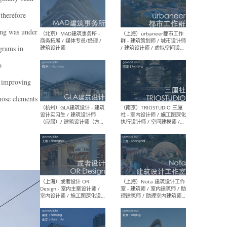
幕墙 / BIM / 成本 / 工程 / 运
生
营 / 品牌 / 观点views / 实习
therefore
等
ding was under
ograms in
（北京）MAT 超级建筑事务
（深圳
o
所 - 项目建筑师 / 初级建筑
景观
师/助理建筑师 / 室内建筑师
业设
y improving
/ 实习生
those elements
（北京）MAD建筑事务所 -
（上
商务拓展 / 媒体专员/经理 /
群 
建筑设计师
/ 
师 