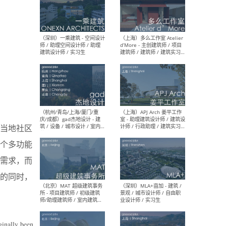
（上海）彬蔚致正建筑工作
（上海
室 – 项目建筑师 / 助理建筑
德佳
师 / 实习生
设计
（深圳）一乘建筑 - 空间设计
（上
师 / 助理空间设计师 / 助理
d’M
当地社区
建筑设计师 / 实习生
建筑
生 
个多功能
需求，而
的同时，
（杭州/青岛/上海/厦门/重
（上海
庆/成都）gad杰地设计 - 建
室 
筑 / 设备 / 城市设计 / 室内 /
计师
ginally been