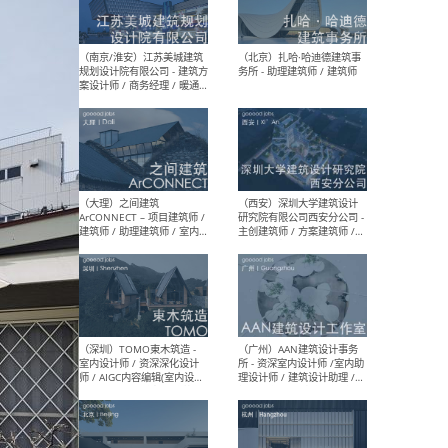
（杭州）GLA建筑设计 - 建筑
（南京
设计实习生 / 建筑设计师
社 
（应届）/ 建筑设计师（方案
执行
设计）/ 建筑设计师（施工
实习
图）/ 结构设计师 / 给排水设
计师
（上海）或者设计 OR
（上
Design - 室内主案设计师 /
室 -
室内设计师 / 施工图深化设
理建
计师 / 室内设计助理 / 新媒
实习
体运营
请）
（南京/淮安）江苏美城建筑
（北
规划设计院有限公司 - 建筑方
务所
案设计师 / 商务经理 / 暖通
设计师 / 造价工程师