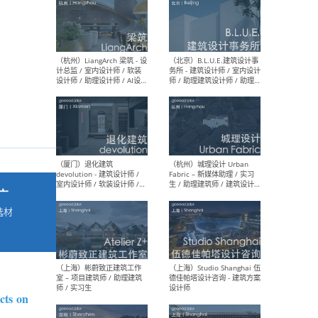
最新工作
按地区查看 ：
全部
|
北方
|
长江
|
华南
（杭州）LiangArch 梁筑 - 设
（北
计总监 / 室内设计师 / 软装
务所
设计师 / 助理设计师 / AI设计
师 
师 / 施工图深化设计师 / 品
室内
牌商务总助
广
选材
→
（厦门）退化建筑
（杭
devolution - 建筑设计师 /
Fab
室内设计师 / 软装设计师 /
生 
项目统筹 / 合伙人助理
师
cts on