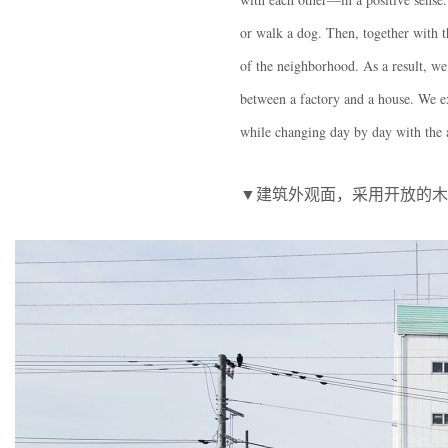
or walk a dog. Then, together with t
of the neighborhood. As a result, we
between a factory and a house. We ex
while changing day by day with the 
▼建筑外观面，采用开放的木制结构，externa