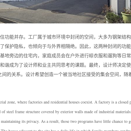
居住功能并存。工厂属于城市环境中封闭的空间，大多为钢架结构
为了保护隐私，也倾向于与外界相隔绝。因此，这两种封闭的功能
。基地旁边的住宅内，家庭成员会在户外进行晾衣服和遛狗等日常
和谐成为了设计师和业主共同思考的课题。最终，设计师决定使
之间的关系。设计希望创造一个被当地社区接受的集会空间，随
trial zone, where factories and residential houses coexist. A factory is a closed
of steel frame structure covered by exterior walls made of industrial materials
 maintaining its privacy. As a result, those two programs have little chance to 
 The house adjacent to the site has a daily life in which family members sundry