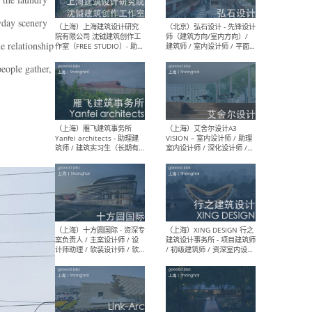
媒体运营设计师 / FF&E软装
/ 
设计师 / 深化设计师 / 实习
装设
yday scenery
生
e relationship
eople gather,
（北京）SHUYAN design -
（上
项目负责人Project Manager
mea
/项目建筑师Project
/ 
Architect / 助理建筑师
师 
Assistant Architect / 创始
请）
人助理Founder's Assistant
/ 实习生Intern
（深圳）URBANUS 都市实践
（上
- 城市设计师 / 建筑师 / 景观
Atel
设计师 / 研究员
Arc
媒体
生（