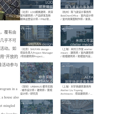
（大理）之间建筑
（西
ArCONNECT – 项目建筑师 /
研究
建筑师 / 助理建筑师 / 室内
主创
，覆有由
设计师 / 实习生
景观
施工
几乎不可
活动。如
用“开放的
（深圳）TOMO東木筑造 -
（广
着活动参与
室内设计师 / 资深深化设计
所 
师 / AIGC内容编辑(室内设计
理设
方向) / 照明设计师 / 软装设
新媒
计师
生
 program in a
; a house also
get mingled
（北京）LOD朗奥建筑 - 资深
（杭
室内建筑师 / 产品研发及新
Bob
 the laundry