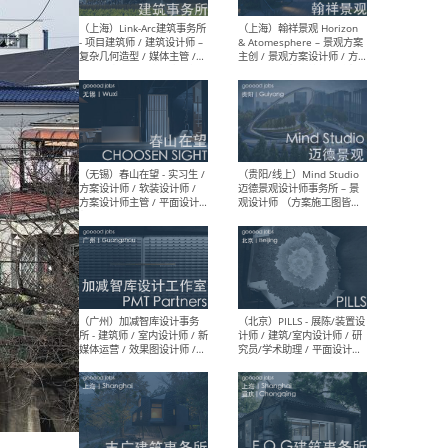
（上海）上海建筑设计研究
（北
院有限公司 沈钺建筑创作工
师（
作室（FREE STUDIO）- 助理
建筑
建筑师 / 驻场建筑师 / 实习
设计
生
实习
（上海）雁飞建筑事务所
（上
Yanfei architects - 助理建
VIS
筑师 / 建筑实习生（长期有
室内
效）
软装
（上海）十方圆国际 - 资深专
（上海
案负责人 / 主案设计师 / 设
建筑
计师助理 / 软装设计师 / 软
/ 
装设计师助理
师 