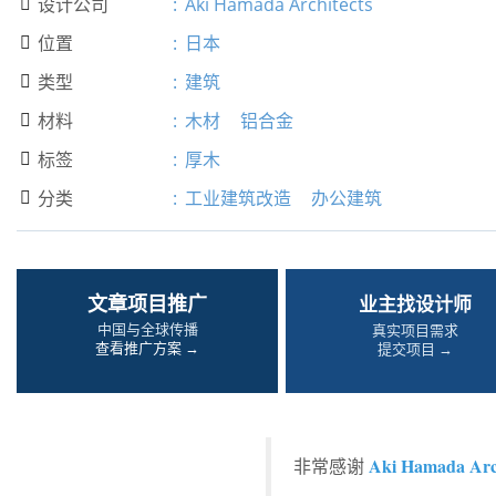
设计公司
:
Aki Hamada Architects

位置
:
日本

类型
:
建筑

材料
:
木材
铝合金

标签
:
厚木

分类
:
工业建筑改造
办公建筑

文章项目推广
业主找设计师
中国与全球传播
真实项目需求
查看推广方案 →
提交项目 →
Aki Hamada Arch
非常感谢