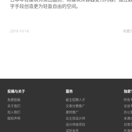
字手段创造更为轻盈自由的空间。
2018-10-16
收藏
投稿与关于
服务
独家
免费投稿
雇主招聘人才
所有
关于我们
文章付费推广
访谈
加入我们
建材推广
办公
版权声明
业主找设计师
未满
设计师接项目
日常
试听会员
在海