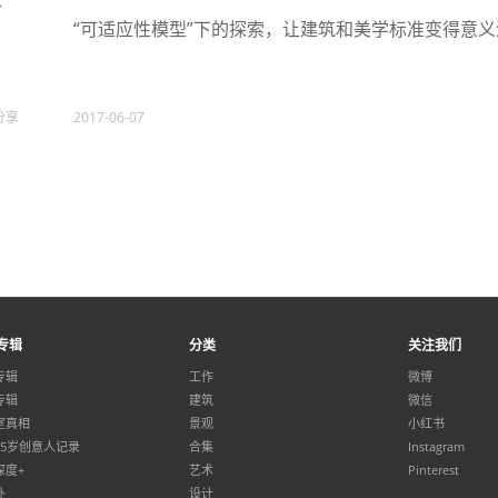
“可适应性模型”下的探索，让建筑和美学标准变得意
分享
2017-06-07
专辑
分类
关注我们
专辑
工作
微博
专辑
建筑
微信
室真相
景观
小红书
35岁创意人记录
合集
Instagram
深度+
艺术
Pinterest
外
设计