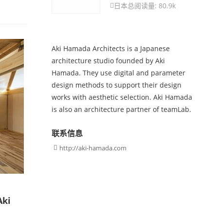
日本
总阅读量: 80.9k

Aki Hamada Architects is a Japanese
architecture studio founded by Aki
Hamada. They use digital and parameter
design methods to support their design
works with aesthetic selection. Aki Hamada
is also an architecture partner of teamLab.
联系信息
http://aki-hamada.com

ki