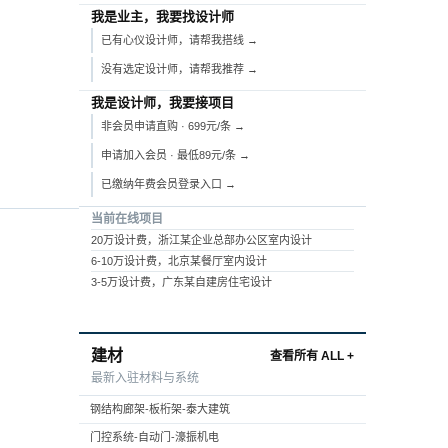
我是业主，我要找设计师
已有心仪设计师，请帮我搭线 →
没有选定设计师，请帮我推荐 →
我是设计师，我要接项目
非会员申请直购 · 699元/条 →
申请加入会员 · 最低89元/条 →
已缴纳年费会员登录入口 →
当前在线项目
20万设计费，浙江某企业总部办公区室内设计
6-10万设计费，北京某餐厅室内设计
3-5万设计费，广东某自建房住宅设计
建材
查看所有 ALL +
最新入驻材料与系统
钢结构廊架-板桁架-泰大建筑
门控系统-自动门-濠振机电