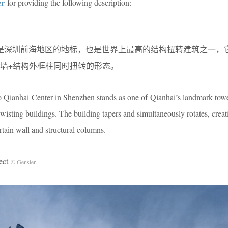
er
for providing the following description:
，是深圳前海地区的地标，也是世界上最高的结构扭转建筑之一，
墙+结构外框柱同时扭转的形态。
ao Qianhai Center in Shenzhen stands as one of Qianhai’s landmark tow
y twisting buildings. The building tapers and simultaneously rotates, creat
rtain wall and structural columns.
ect
© Gensler