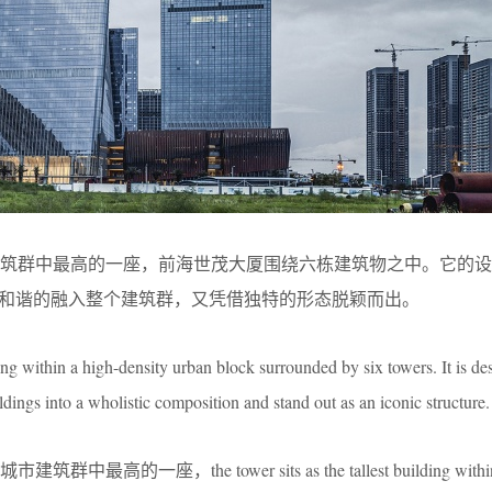
建筑群中最高的一座，前海世茂大厦围绕六栋建筑物之中。它的设
既和谐的融入整个建筑群，又凭借独特的形态脱颖而出。
lding within a high-density urban block surrounded by six towers. It is de
ldings into a wholistic composition and stand out as an iconic structure.
一座，the tower sits as the tallest building within a