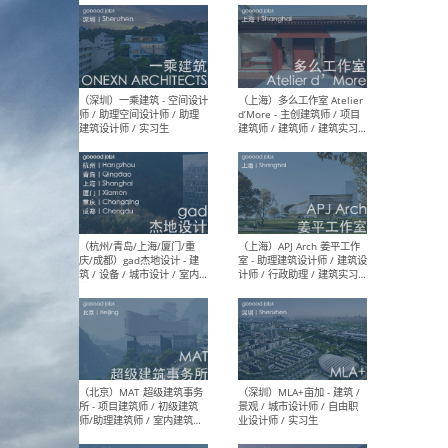
最新工作
按地区查看 ：
全部
|
北方
|
长江
|
华南
（上海）彬蔚致正建筑工作
（上海
室 – 项目建筑师 / 助理建筑
德佳
师 / 实习生
设计
（深圳）一乘建筑 - 空间设计
（上
师 / 助理空间设计师 / 助理
d’M
建筑设计师 / 实习生
建筑
生 