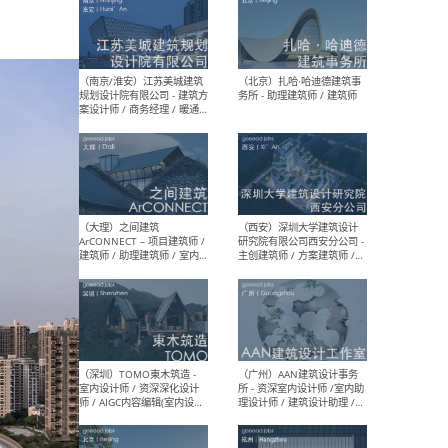
（杭州）GLA建筑设计 - 建筑
（南京
设计实习生 / 建筑设计师
社 
（应届）/ 建筑设计师（方案
执行
设计）/ 建筑设计师（施工
实习
图）/ 结构设计师 / 给排水设
计师
（上海）或者设计 OR
（上
Design - 室内主案设计师 /
室 -
室内设计师 / 施工图深化设
理建
计师 / 室内设计助理 / 新媒
实习
体运营
请）