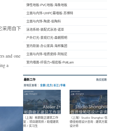
弹性地板-PVC地板-海象地板
立面与内饰-UHPC幕墙板-苏博特
立面与内饰-陶瓷-伯陶科
它采用自下
泳池系统-装配式泳池-诺亚
户外灯光-景观灯光-森朝照明
室内软装-办公家具-海邦集团
立面与内饰-哑质瓷砖-阿帕尼
ers and one
室内墙面-纤倍力+熔岩板-PoliLam
ing a