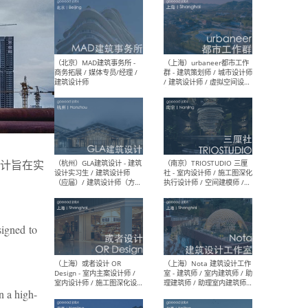
（杭州/青岛/上海/厦门/重
（上海
庆/成都）gad杰地设计 - 建
室 
筑 / 设备 / 城市设计 / 室内 /
计师
幕墙 / BIM / 成本 / 工程 / 运
生
营 / 品牌 / 观点views / 实习
等
（北京）MAT 超级建筑事务
（深圳
计旨在实
所 - 项目建筑师 / 初级建筑
景观
师/助理建筑师 / 室内建筑师
业设
/ 实习生
signed to
（北京）MAD建筑事务所 -
（上
商务拓展 / 媒体专员/经理 /
群 
 high-
建筑设计师
/ 
师 