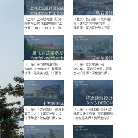
（北京）LOD朗奥建筑 - 资深
（杭
室内建筑师 / 产品研发及新
Bob
媒体运营设计师 / FF&E软装
/ 
设计师 / 深化设计师 / 实习
装设
生
（北京）SHUYAN design -
（上
项目负责人Project Manager
mea
/项目建筑师Project
/ 
Architect / 助理建筑师
师 
Assistant Architect / 创始
请）
人助理Founder's Assistant
/ 实习生Intern
（深圳）URBANUS 都市实践
（上
- 城市设计师 / 建筑师 / 景观
Atel
设计师 / 研究员
Arc