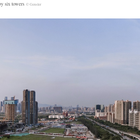
by six towers
© Gensler