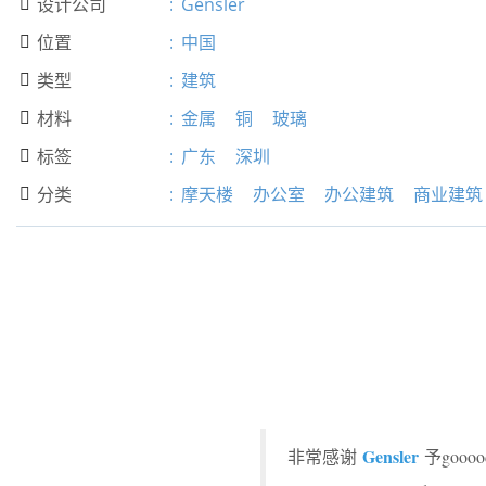
设计公司
:
Gensler

位置
:
中国

类型
:
建筑

材料
:
金属
铜
玻璃

标签
:
广东
深圳

分类
:
摩天楼
办公室
办公建筑
商业建筑

Gensler
非常感谢
予goo