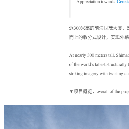
Gensl
Appreciation towards
近300米高的前海世茂大厦
而上的收分式设计，实现外幕
At nearly 300 meters tall, Shim
of the world’s tallest structurall
striking imagery with twisting cu
▼项目概览，overall of the proj