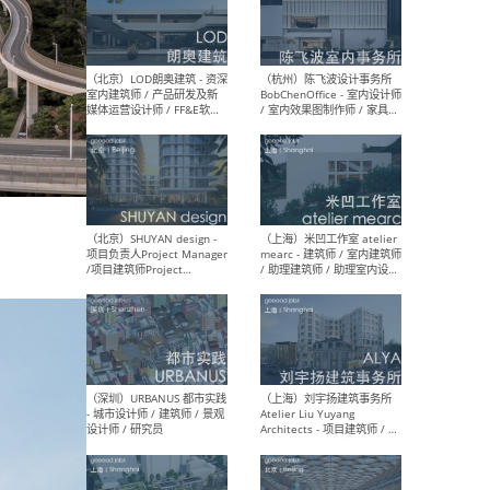
（南京/淮安）江苏美城建筑
（北
规划设计院有限公司 - 建筑方
务所
案设计师 / 商务经理 / 暖通
设计师 / 造价工程师
（大理）之间建筑
（西
ArCONNECT – 项目建筑师 /
研究
建筑师 / 助理建筑师 / 室内
主创
设计师 / 实习生
景观
施工
（深圳）TOMO東木筑造 -
（广
室内设计师 / 资深深化设计
所 
师 / AIGC内容编辑(室内设计
理设
方向) / 照明设计师 / 软装设
新媒
计师
生