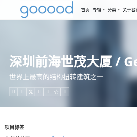
首页
专辑
分类
关于谷
深圳前海世茂大厦 / Gen
世界上最高的结构扭转建筑之一





项目标签