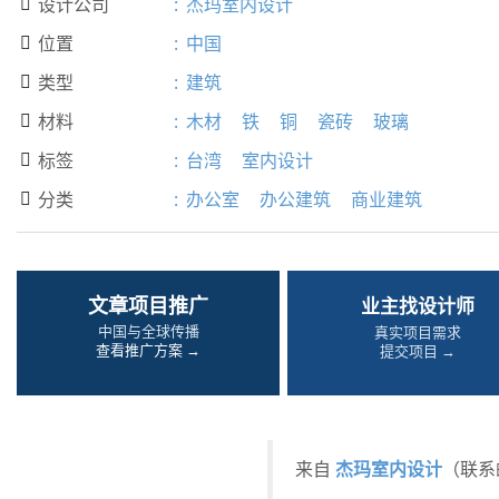
设计公司
:
杰玛室内设计

位置
:
中国

类型
:
建筑

材料
:
木材
铁
铜
瓷砖
玻璃

标签
:
台湾
室内设计

分类
:
办公室
办公建筑
商业建筑

文章项目推广
业主找设计师
中国与全球传播
真实项目需求
查看推广方案 →
提交项目 →
杰玛室内设计
来自
（联系