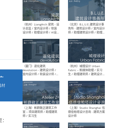
最新工作
按地区查看 ：
全部
|
北方
|
长江
|
华南
（杭州）LiangArch 梁筑 - 设
（北
计总监 / 室内设计师 / 软装
务所
设计师 / 助理设计师 / AI设计
师 
师 / 施工图深化设计师 / 品
室内
牌商务总助
广
选材
→
（厦门）退化建筑
（杭
devolution - 建筑设计师 /
Fab
室内设计师 / 软装设计师 /
生 
项目统筹 / 合伙人助理
师
至：