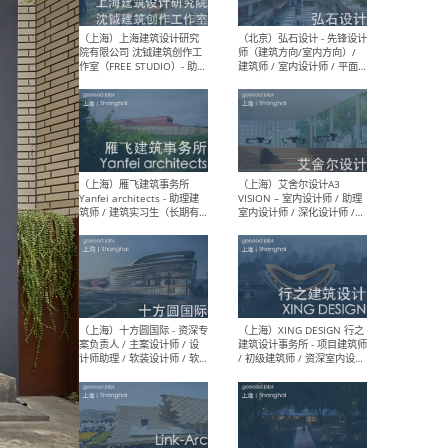
媒体运营设计师 / FF&E软装
/ 
设计师 / 深化设计师 / 实习
装设
生
（北京）SHUYAN design -
（上
项目负责人Project Manager
mea
/项目建筑师Project
/ 
Architect / 助理建筑师
师 
Assistant Architect / 创始
请）
人助理Founder's Assistant
/ 实习生Intern
（深圳）URBANUS 都市实践
（上
- 城市设计师 / 建筑师 / 景观
Atel
设计师 / 研究员
Arc
媒体
生（