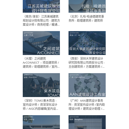
（杭州）GLA建筑设计 - 建筑
（南京
设计实习生 / 建筑设计师
社 
（应届）/ 建筑设计师（方案
执行
设计）/ 建筑设计师（施工
实习
图）/ 结构设计师 / 给排水设
计师
（上海）或者设计 OR
（上
Design - 室内主案设计师 /
室 -
室内设计师 / 施工图深化设
理建
计师 / 室内设计助理 / 新媒
实习
体运营
请）
（南京/淮安）江苏美城建筑
（北
规划设计院有限公司 - 建筑方
务所
案设计师 / 商务经理 / 暖通
设计师 / 造价工程师