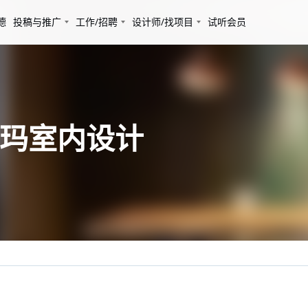
德
投稿与推广
工作/招聘
设计师/找项目
试听会员
杰玛室内设计