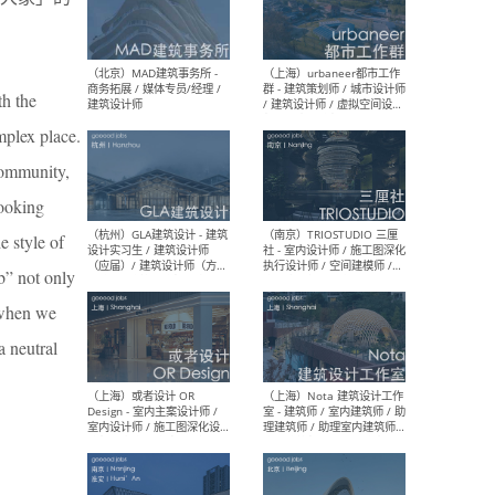
幕墙 / BIM / 成本 / 工程 / 运
生
营 / 品牌 / 观点views / 实习
等
th the
mplex place.
（北京）MAT 超级建筑事务
（深圳
所 - 项目建筑师 / 初级建筑
景观
 community,
师/助理建筑师 / 室内建筑师
业设
/ 实习生
cooking
e style of
ab” not only
, when we
（北京）MAD建筑事务所 -
（上
商务拓展 / 媒体专员/经理 /
群 
a neutral
建筑设计师
/ 
师 