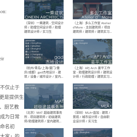
ion:
（上海）彬蔚致正建筑工作
（上海
室 – 项目建筑师 / 助理建筑
德佳
师 / 实习生
设计
eir
（深圳）一乘建筑 - 空间设计
（上
师 / 助理空间设计师 / 助理
d’M
建筑设计师 / 实习生
建筑
不仅止于
生 
更是提供生
、厨艺教
成为日常
（杭州/青岛/上海/厦门/重
（上海
命名初
庆/成都）gad杰地设计 - 建
室 
筑 / 设备 / 城市设计 / 室内 /
计师
大家」的