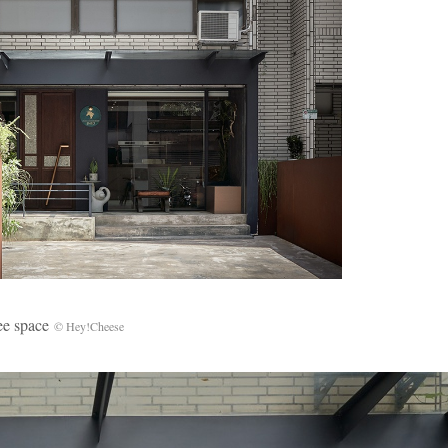
 space
© Hey!Cheese