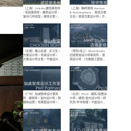
（上海）上海建筑设计研究
（北
院有限公司 沈钺建筑创作工
师（
作室（FREE STUDIO）- 助理
建筑
建筑师 / 驻场建筑师 / 实习
设计
生
实习
（上海）雁飞建筑事务所
（上
Yanfei architects - 助理建
VIS
筑师 / 建筑实习生（长期有
室内
效）
软装
（上海）十方圆国际 - 资深专
（上海
案负责人 / 主案设计师 / 设
建筑
计师助理 / 软装设计师 / 软
/ 
装设计师助理
师 