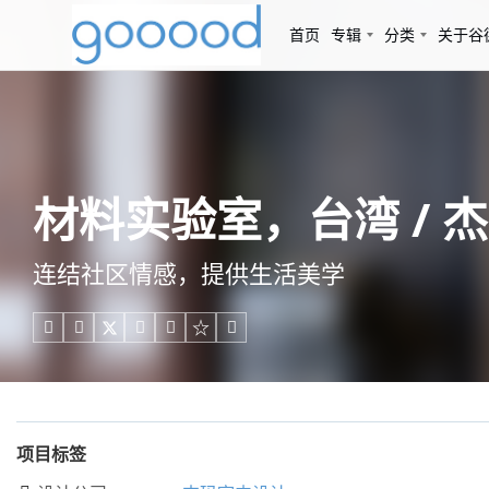
首页
专辑
分类
关于谷
材料实验室，台湾 / 
连结社区情感，提供生活美学





项目标签