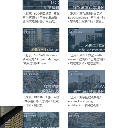
（大理）之间建筑
（西
ArCONNECT – 项目建筑师 /
研究
建筑师 / 助理建筑师 / 室内
主创
设计师 / 实习生
景观
施工
（深圳）TOMO東木筑造 -
（广
室内设计师 / 资深深化设计
所 
师 / AIGC内容编辑(室内设计
理设
方向) / 照明设计师 / 软装设
新媒
计师
生
（北京）LOD朗奥建筑 - 资深
（杭
室内建筑师 / 产品研发及新
Bob