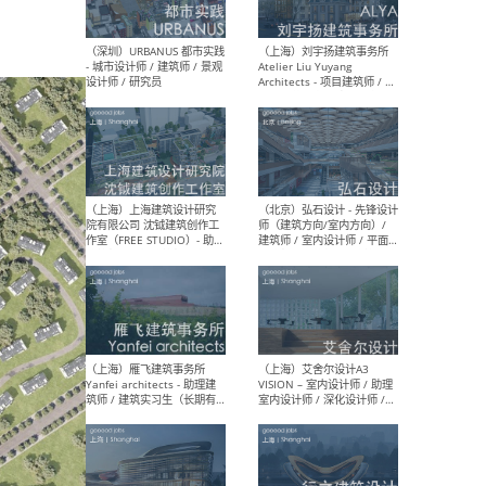
（北京）LOD朗奥建筑 - 资深
（杭
室内建筑师 / 产品研发及新
Bob
媒体运营设计师 / FF&E软装
/ 
设计师 / 深化设计师 / 实习
装设
生
（北京）SHUYAN design -
（上
项目负责人Project Manager
mea
/项目建筑师Project
/ 
Architect / 助理建筑师
师 
Assistant Architect / 创始
请）
人助理Founder's Assistant
/ 实习生Intern
（深圳）URBANUS 都市实践
（上
- 城市设计师 / 建筑师 / 景观
Atel