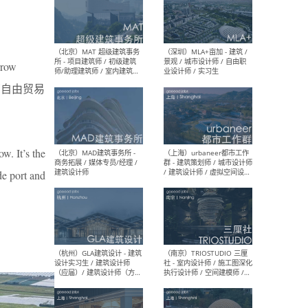
（杭州/青岛/上海/厦门/重
（上海
庆/成都）gad杰地设计 - 建
室 
ow
筑 / 设备 / 城市设计 / 室内 /
计师
幕墙 / BIM / 成本 / 工程 / 运
生
立海南自由贸易
营 / 品牌 / 观点views / 实习
等
w. It’s the
（北京）MAT 超级建筑事务
（深圳
所 - 项目建筑师 / 初级建筑
景观
de port and
师/助理建筑师 / 室内建筑师
业设
/ 实习生
（北京）MAD建筑事务所 -
（上
商务拓展 / 媒体专员/经理 /
群 
建筑设计师
/ 