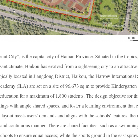
t City”, is the capital city of Hainan Province. Situated in the tropics,
sant climate, Haikou has evolved from a sightseeing city to an attractive
egically located in Jiangdong District, Haikou, the Harrow International
ademy (ILA) are set on a site of 96,673 sq m to provide Kindergarten 
 education for a maximum of 1,800 students. The design objective for thi
ldings with ample shared spaces, and foster a learning environment that
l layout meets users’ demands and aligns with the schools’ features, the 
 and continuous manner. There are shared facilities, such as a swimmin
schools to ensure equal access; while the sports ground in the east spraw