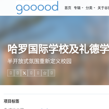
首页
专辑
分类
关于谷
哈罗国际学校及礼德学校，
半开放式氛围重新定义校园





项目标签