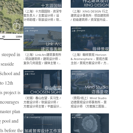
设计师 / 研究员
Arc
媒体
生（
（上海）上海建筑设计研究
（北
院有限公司 沈钺建筑创作工
师（
作室（FREE STUDIO）- 助理
建筑
 steeped in
建筑师 / 驻场建筑师 / 实习
设计
生
实习
 seaside
 School and
to 12th
s project is
（上海）雁飞建筑事务所
（上
Yanfei architects - 助理建
VIS
 encourages
筑师 / 建筑实习生（长期有
室内
效）
软装
master plan
g pool and
ls before the