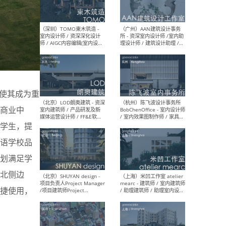
（南京/淮安）江苏美城建筑
（北
规划设计院有限公司 - 建筑方
务所
案设计师 / 商务经理 / 暖通
设计师 / 造价工程师
使其成为重
（大理）之间建筑
（西
ArCONNECT – 项目建筑师 /
研究
商业中
建筑师 / 助理建筑师 / 室内
主创
设计师 / 实习生
景观
名学生，提
施工
双语学校品
划满足学
北侧边
（深圳）TOMO東木筑造 -
（广
室内设计师 / 资深深化设计
所 
捷使用，
师 / AIGC内容编辑(室内设计
理设
方向) / 照明设计师 / 软装设
新媒
计师
生