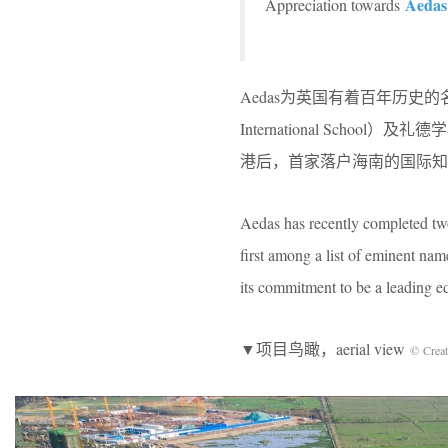
Aedas
Appreciation towards
Aedas为英国有着百年历史
International School）及
港后，首家落户海南的国际知
Aedas has recently completed two 
first among a list of eminent nam
its commitment to be a leading e
▼项目鸟瞰，aerial view
© Crea