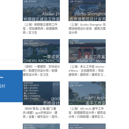
最新工作
按地区查看 ：
全部
|
北方
|
长江
|
华南
（上海）彬蔚致正建筑工作
（上海
室 – 项目建筑师 / 助理建筑
德佳
师 / 实习生
设计
广
选材
→
（深圳）一乘建筑 - 空间设计
（上
师 / 助理空间设计师 / 助理
d’M
建筑设计师 / 实习生
建筑
生 