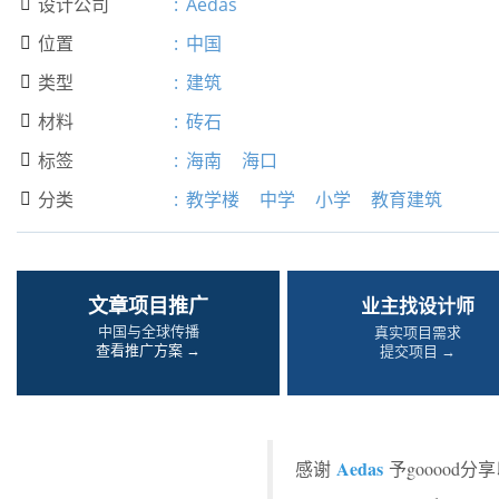
设计公司
:
Aedas

位置
:
中国

类型
:
建筑

材料
:
砖石

标签
:
海南
海口

分类
:
教学楼
中学
小学
教育建筑

文章项目推广
业主找设计师
中国与全球传播
真实项目需求
查看推广方案 →
提交项目 →
Aedas
感谢
予gooood