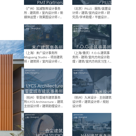
（上海）十方圆国际 - 资深专
（上海
案负责人 / 主案设计师 / 设
建筑
计师助理 / 软装设计师 / 软
/ 
装设计师助理
师 
（上海）Link-Arc建筑事务所
（上
- 项目建筑师 / 建筑设计师 –
& A
复杂几何造型 / 媒体主管 /
主创
学术研究专员 / 实习生计划
案深
软装
（方
（无锡）春山在望 - 实习生 /
（贵阳
方案设计师 / 软装设计师 /
迈德
方案设计师主管 / 平面设计
观设
师
可）