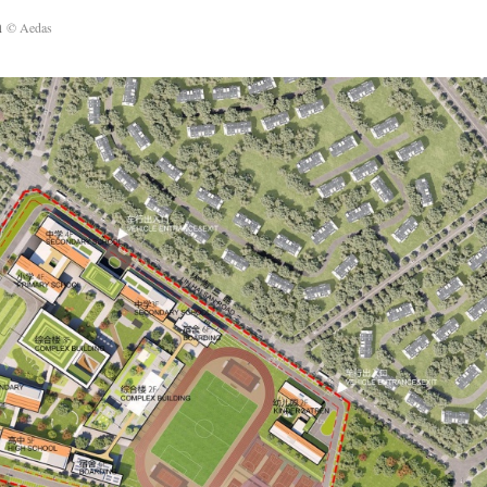
n
© Aedas