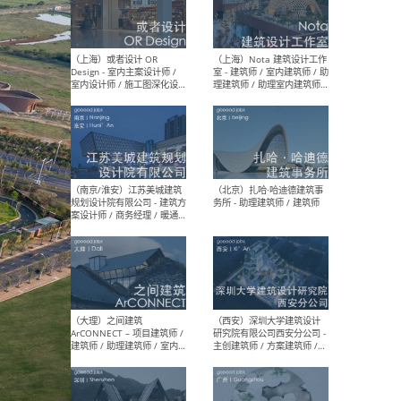
师 
（杭州）GLA建筑设计 - 建筑
（南京
设计实习生 / 建筑设计师
社 
（应届）/ 建筑设计师（方案
执行
设计）/ 建筑设计师（施工
实习
图）/ 结构设计师 / 给排水设
计师
（上海）或者设计 OR
（上
Design - 室内主案设计师 /
室 -
室内设计师 / 施工图深化设
理建
计师 / 室内设计助理 / 新媒
实习
体运营
请）