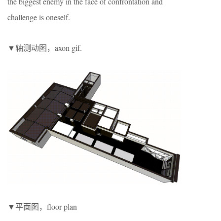
the biggest enemy in the face of confrontation and
challenge is oneself.
▼轴测动图，axon gif.
▼平面图，floor plan