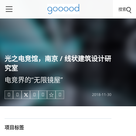
搜索
光之电竞馆，南京 / 线状建筑设计研
究室
电竞界的“无限镜屋”
2018-11-30





项目标签