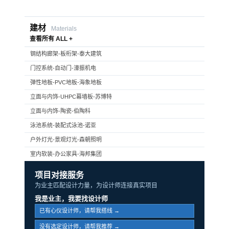
建材
Materials
查看所有 ALL +
钢结构廊架-板桁架-泰大建筑
门控系统-自动门-濠振机电
弹性地板-PVC地板-海象地板
立面与内饰-UHPC幕墙板-苏博特
立面与内饰-陶瓷-伯陶科
泳池系统-装配式泳池-诺亚
户外灯光-景观灯光-森朝照明
室内软装-办公家具-海邦集团
项目对接服务
为业主匹配设计力量，为设计师连接真实项目
我是业主，我要找设计师
已有心仪设计师，请帮我搭线 →
没有选定设计师，请帮我推荐 →