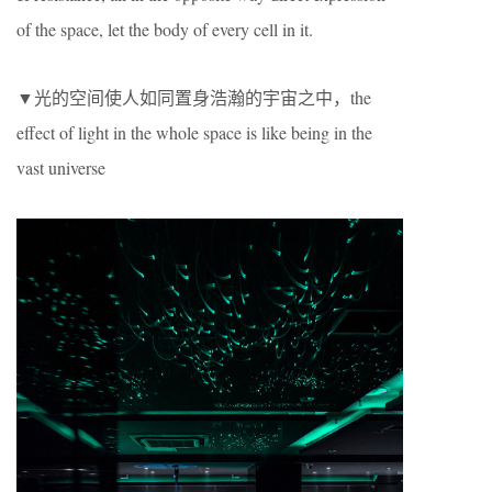
of the space, let the body of every cell in it.
▼光的空间使人如同置身浩瀚的宇宙之中，the
effect of light in the whole space is like being in the
vast universe