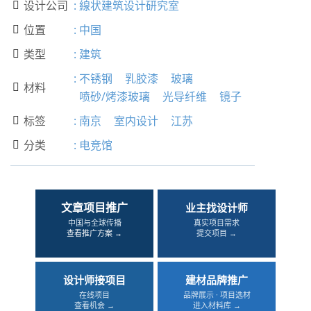
设计公司
:
線状建筑设计研究室

位置
:
中国

类型
:
建筑

:
不锈钢
乳胶漆
玻璃
材料

喷砂/烤漆玻璃
光导纤维
镜子
标签
:
南京
室内设计
江苏

分类
:
电竞馆

文章项目推广
业主找设计师
中国与全球传播
真实项目需求
查看推广方案 →
提交项目 →
设计师接项目
建材品牌推广
在线项目
品牌展示 · 项目选材
查看机会 →
进入材料库 →