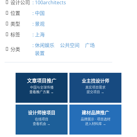
设计公司
:
100architects

位置
:
中国

类型
:
景观

标签
:
上海

:
休闲娱乐
公共空间
广场
分类

装置
文章项目推广
业主找设计师
中国与全球传播
真实项目需求
查看推广方案 →
提交项目 →
设计师接项目
建材品牌推广
在线项目
品牌展示 · 项目选材
查看机会 →
进入材料库 →