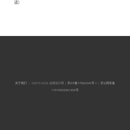
请）
关于我们
｜ ©2010-2026 谷德设计网 |
京ICP备17062545号-1
|
京公网安备
11010502061450号