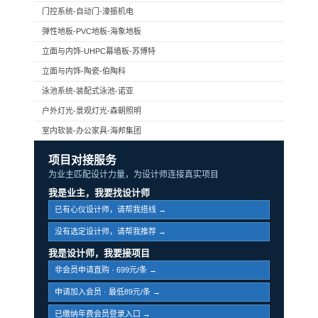
门控系统-自动门-濠振机电
弹性地板-PVC地板-海象地板
立面与内饰-UHPC幕墙板-苏博特
立面与内饰-陶瓷-伯陶科
泳池系统-装配式泳池-诺亚
户外灯光-景观灯光-森朝照明
室内软装-办公家具-海邦集团
项目对接服务
为业主匹配设计力量，为设计师连接真实项目
我是业主，我要找设计师
已有心仪设计师，请帮我搭线 →
没有选定设计师，请帮我推荐 →
我是设计师，我要接项目
非会员申请直购 · 699元/条 →
申请加入会员 · 最低89元/条 →
已缴纳年费会员登录入口 →