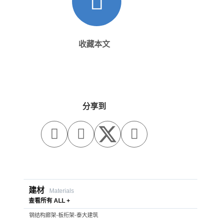
收藏本文
分享到



建材
Materials
查看所有 ALL +
钢结构廊架-板桁架-泰大建筑