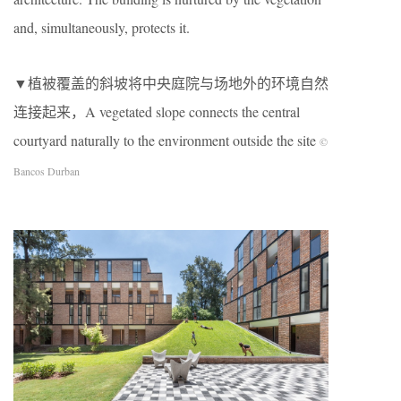
and, simultaneously, protects it.
▼植被覆盖的斜坡将中央庭院与场地外的环境自然
连接起来，A vegetated slope connects the central
courtyard naturally to the environment outside the site
©
Bancos Durban