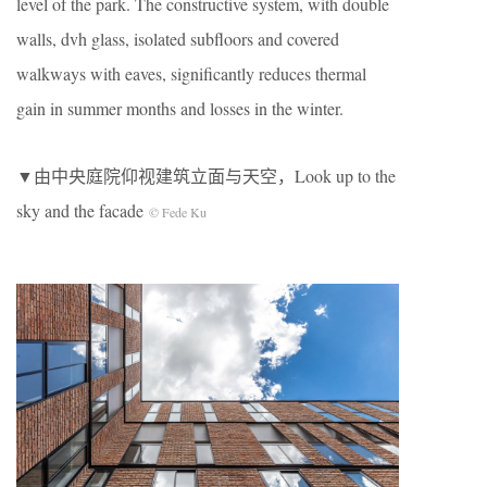
level of the park. The constructive system, with double
walls, dvh glass, isolated subfloors and covered
walkways with eaves, significantly reduces thermal
gain in summer months and losses in the winter.
▼由中央庭院仰视建筑立面与天空，Look up to the
sky and the facade
© Fede Ku