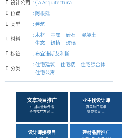
设计公司
:
Ça Arquitectura

位置
:
阿根廷

类型
:
建筑

:
木材
金属
砖石
混凝土
材料

生态
绿植
玻璃
标签
:
布宜诺斯艾利斯

:
住宅建筑
住宅楼
住宅综合体
分类

住宅公寓
文章项目推广
业主找设计师
中国与全球传播
真实项目需求
查看推广方案 →
提交项目 →
设计师接项目
建材品牌推广