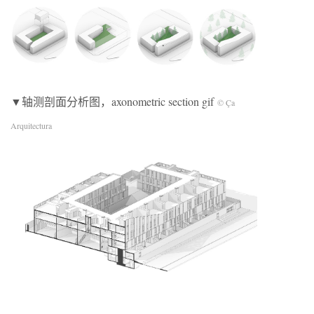
▼轴测剖面分析图，axonometric section gif
© Ça
Arquitectura