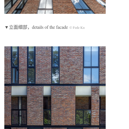
▼立面细部，details of the facade
© Fede Ku