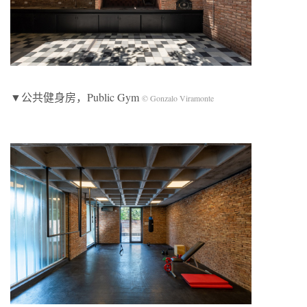
▼公共健身房，Public Gym
© Gonzalo Viramonte