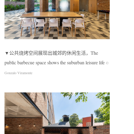
▼公共烧烤空间展现出城郊的休闲生活，The
public barbecue space shows the suburban leisure life
©
Gonzalo Viramonte