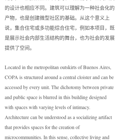
的设计也相应不同。建筑可以理解为一种社会化的
产物，也是创建微型社区的基础。从这个意义上
说，集合住宅或多功能综合住宅，例如本项目，既
是展示社会内部生活结构的舞台，也为社会的发展
提供了空间。
Located in the metropolitan outskirts of Buenos Aires,
COPA is structured around a central cloister and can be
accessed by every unit. The dichotomy between private
and public space is blurred in this building designed
with spaces with varying levels of intimacy.
Architecture can be understood as a socializing artifact
that provides spaces for the creation of
microcommunities. In this sense, collective living and