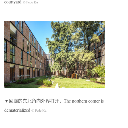
courtyard
© Fede Ku
▼回廊的东北角向外界打开，The northern corner is
dematerialized
© Fede Ku