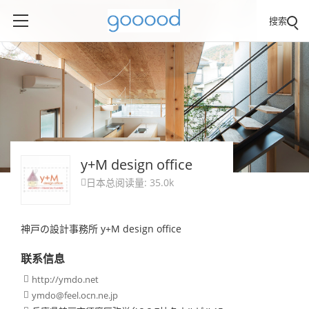
搜索
y+M design office
日本
总阅读量: 35.0k

神戸の設計事務所 y+M design office
联系信息
http://ymdo.net

ymdo@feel.ocn.ne.jp
