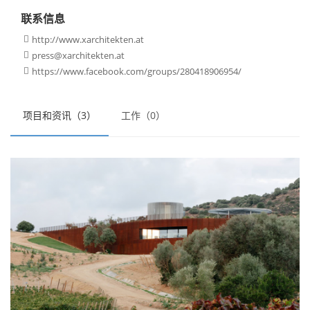
联系信息
http://www.xarchitekten.at

press@xarchitekten.at

https://www.facebook.com/groups/280418906954/

项目和资讯（3）
工作（0）