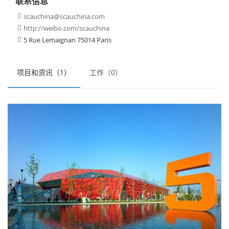
联系信息
scauchina@scauchina.com

http://weibo.com/scauchina

5 Rue Lemaignan 75014 Paris

项目和资讯（1）
工作（0）