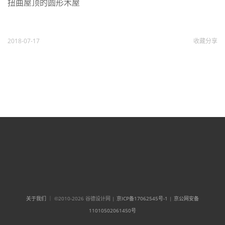
扭曲屋顶的圆形木屋
2018-07-17
收藏
分享
关于我们
｜ ©2010-2026 谷德设计网 |
京ICP备17062545号-1
|
京公网安备
11010502061450号