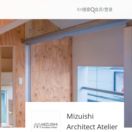
En
搜索
会员/登录
Mizuishi
Architect Atelier