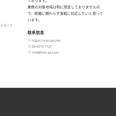
ております。
業務の対象地域は特に限定しておりませんの
で、距離に関わらず身軽に対応したいと思って
います。
收藏
分享
联系信息
https://miz-aa.com

03-6315-1121

mail@miz-aa.com
