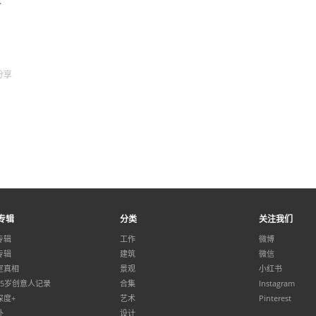
分享
专辑
分类
关注我们
专辑
工作
微博
专辑
建筑
微信
室真相
景观
小红书
35岁创意人记录
合集
Instagram
深度+
艺术
Pinterest
外
设计