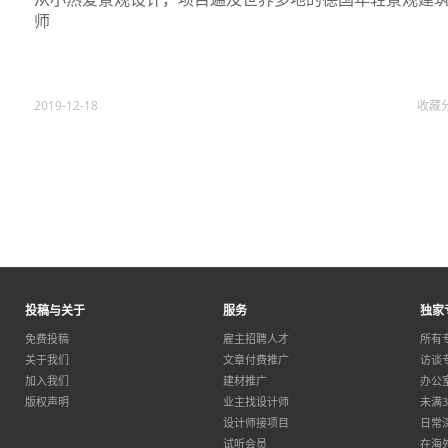
师
2019-12-18
收藏
投稿与关于
服务
独家
免费投稿
雇主招聘人才
所有
关于我们
文章付费推广
访谈
加入我们
建材推广
办公
版权声明
业主找设计师
未满
设计师接项目
日常
试听会员
在海