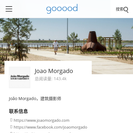
搜索
Joao Morgado
总阅读量: 143.4k
João Morgado，建筑摄影师
联系信息
https://www.joaomorgado.com

https://www.facebook.com/joaomorgado
