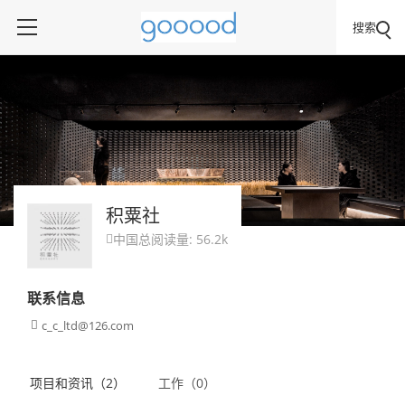
搜索
积粟社
中国
总阅读量: 56.2k

联系信息
c_c_ltd@126.com

项目和资讯（2）
工作（0）