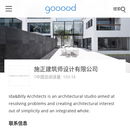
搜索
施正建筑师设计有限公司
中国
总阅读量: 103.1k

Ida&Billy Architects is an architectural studio aimed at
resolving problems and creating architectural interest
out of simplicity and an integrated whole.
联系信息