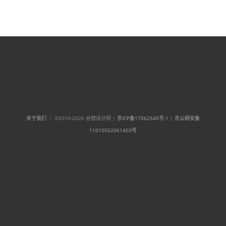
关于我们
｜ ©2010-2026 谷德设计网 |
京ICP备17062545号-1
|
京公网安备
11010502061450号