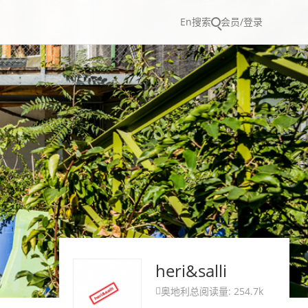
En
搜索
会员/登录
heri&salli
奥地利
总阅读量: 254.7k
