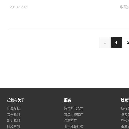
2013-12-01
收藏
←
1
2
投稿与关于
服务
独家
免费投稿
雇主招聘人才
所有
关于我们
文章付费推广
访谈
加入我们
建材推广
办公
版权声明
业主找设计师
未满