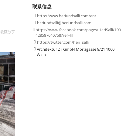
联系信息
http://www.heriundsalli.com/en/

heriundsalli@heriundsalli.com

https://www.facebook.com/pages/HeriSalli/190

收藏
分享
428587640758?ref=hl
https://twitter.com/heri_salli

Architektur ZT GmbH Morizgasse 8/21 1060

Wien