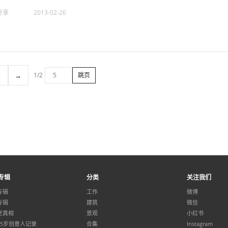
分享
2013-02-26
→
1/2
跳页
专辑
分类
关注我们
专辑
工作
微博
专辑
建筑
微信
室真相
景观
小红书
35岁创意人记录
合集
Instagram