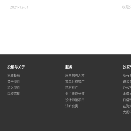
2021-12-31
收藏
投稿与关于
服务
独家
免费投稿
雇主招聘人才
所有
关于我们
文章付费推广
访谈
加入我们
建材推广
办公
版权声明
业主找设计师
未满
设计师接项目
日常
试听会员
在海
大周