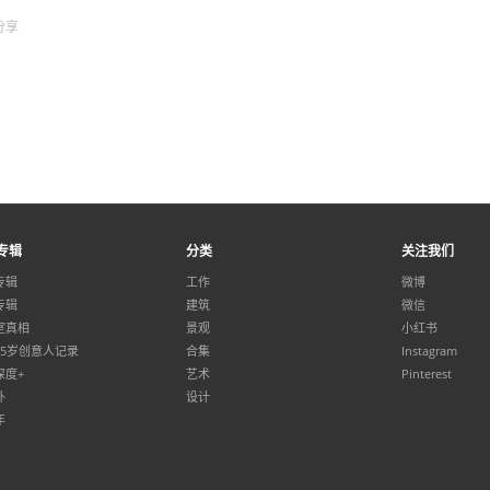
分享
专辑
分类
关注我们
专辑
工作
微博
专辑
建筑
微信
室真相
景观
小红书
35岁创意人记录
合集
Instagram
深度+
艺术
Pinterest
外
设计
年