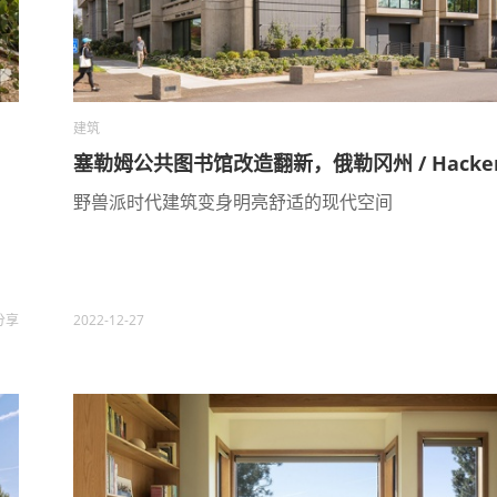
建筑
塞勒姆公共图书馆改造翻新，俄勒冈州 / Hacke
野兽派时代建筑变身明亮舒适的现代空间
分享
2022-12-27