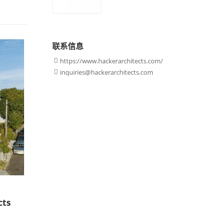
联系信息
https://www.hackerarchitects.com/

inquiries@hackerarchitects.com

cts