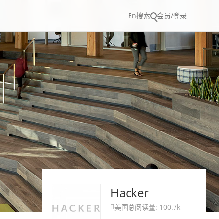
En
搜索
会员/登录
Hacker
美国
总阅读量: 100.7k
