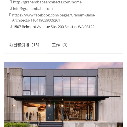
http://grahambabaarchitects.com/home

info@grahambaba.com

https://www.facebook.com/pages/Graham-Baba-

Architects/110419039009261
1507 Belmont Avenue Ste. 200 Seattle, WA 98122

项目和资讯（13）
工作（0）