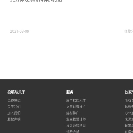
2021-03-09
收藏
投稿与关于
服务
独家
免费投稿
雇主招聘人才
所有
关于我们
文章付费推广
访谈
加入我们
建材推广
办公
版权声明
业主找设计师
未满
设计师接项目
日常
试听会员
在海