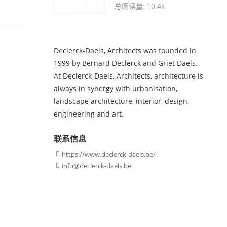
总阅读量: 10.4k
Declerck-Daels, Architects was founded in
1999 by Bernard Declerck and Griet Daels.
At Declerck-Daels, Architects, architecture is
always in synergy with urbanisation,
landscape architecture, interior, design,
engineering and art.
联系信息
https://www.declerck-daels.be/

info@declerck-daels.be
