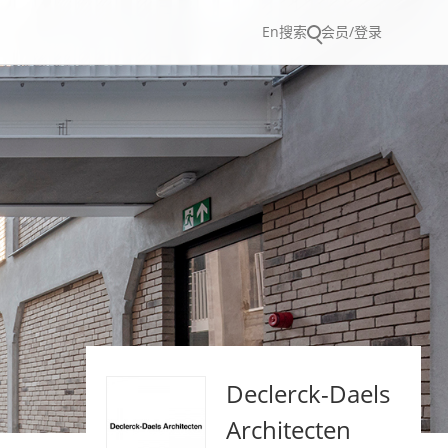
En
搜索
会员/登录
Declerck-Daels
Architecten