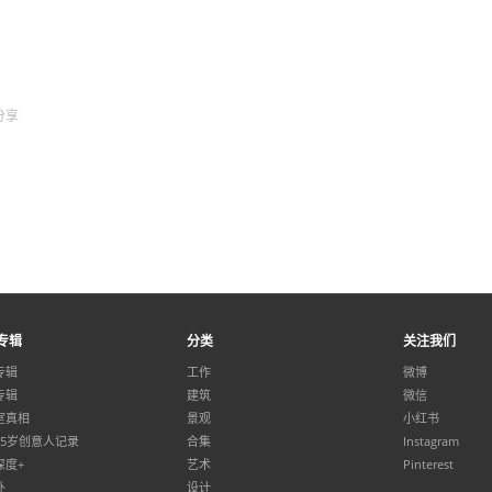
分享
专辑
分类
关注我们
专辑
工作
微博
专辑
建筑
微信
室真相
景观
小红书
35岁创意人记录
合集
Instagram
深度+
艺术
Pinterest
外
设计