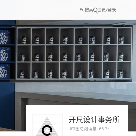
En
搜索
会员/登录
开尺设计事务所
中国
总阅读量: 66.7k
