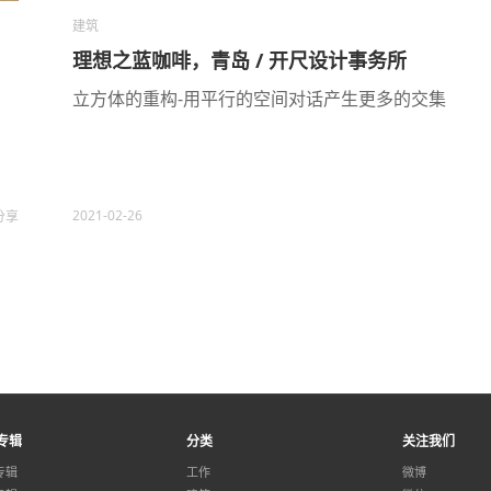
建筑
理想之蓝咖啡，青岛 / 开尺设计事务所
立方体的重构-用平行的空间对话产生更多的交集
2021-02-26
分享
专辑
分类
关注我们
专辑
工作
微博