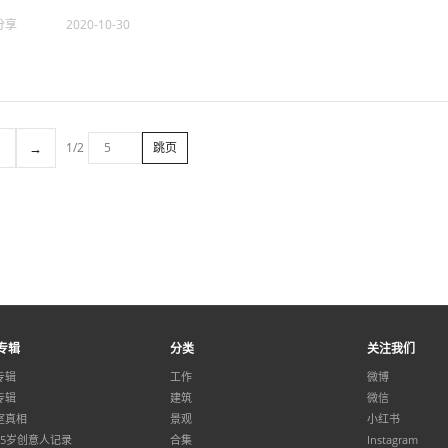
分享
2020-10-30
→
1/2
跳页
专辑
分类
关注我们
专辑
工作
微博
专辑
建筑
微信
室真相
景观
小红书
35岁创意人记录
合集
Instagram