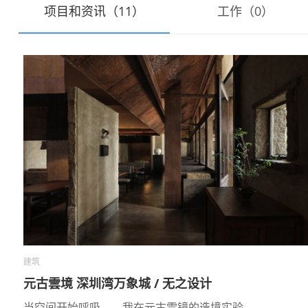
项目和资讯（11）
工作（0）
建筑
元古雲境 深圳湾万象城 / 无之设计
当空间开始呼吸——我在元古雲镜的造境实验