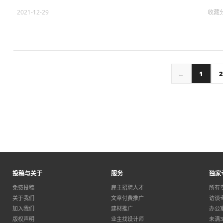
2021-12-29
收藏
←
1
2
投稿与关于
服务
独家
免费投稿
雇主招聘人才
所有
关于我们
文章付费推广
访谈
加入我们
建材推广
办公
版权声明
业主找设计师
未满