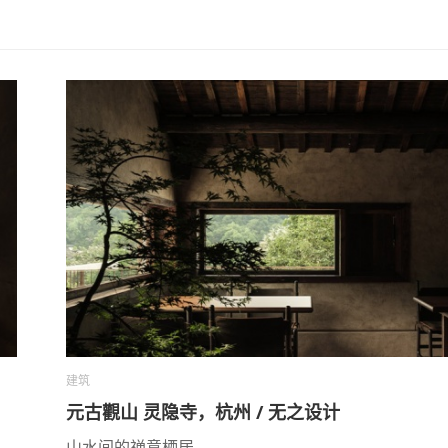
建筑
元古觀山 灵隐寺，杭州 / 无之设计
山水间的禅意栖居