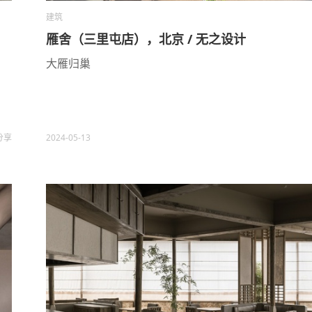
建筑
雁舍（三里屯店），北京 / 无之设计
大雁归巢
分享
2024-05-13