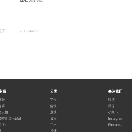
分享
2015-04-17
专辑
分类
关注我们
专辑
工作
微博
专辑
建筑
微信
室真相
景观
小红书
35岁创意人记录
合集
Instagram
深度+
艺术
Pinterest
外
设计