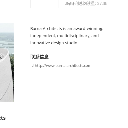
匈牙利
总阅读量: 37.3k

Barna Architects is an award-winning,
independent, multidisciplinary, and
innovative design studio.
联系信息
http://www.barna-architects.com

ts