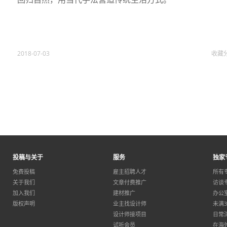
2018-07-03
收藏
投稿与关于
服务
独家
免费投稿
雇主招聘人才
所有
关于我们
文章付费推广
访谈
加入我们
建材推广
办公
版权声明
业主找设计师
未满
设计师接项目
日常
试听会员
在海