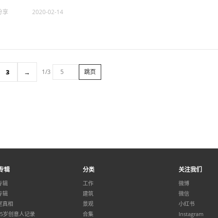
分享
2020-02-14
3
→
1/3
跳页
专辑
分类
关注我们
专辑
工作
微博
专辑
建筑
微信
室真相
景观
小红书
35岁创意人记录
合集
Instagram