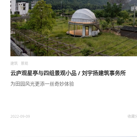
建筑
景观
云庐观星亭与四组景观小品 / 刘宇扬建筑事务所
为田园风光更添一丝奇妙体验
2022-09-09
收藏