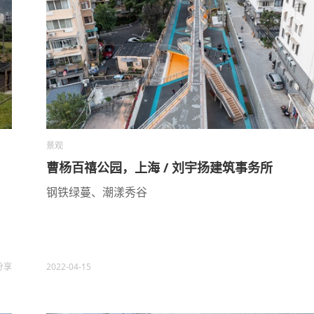
景观
曹杨百禧公园，上海 / 刘宇扬建筑事务所
钢铁绿蔓、潮漾秀谷
分享
2022-04-15