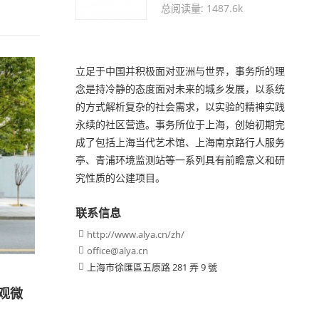
总阅读量: 1487.6k
立足于中国并积极面对亚洲与世界，事务所的理
念是持冷静的态度面对未来的城乡发展，以系统
的方式解析复杂的社会需求，以实验的精神实践
永续的社区营造。事务所位于上海，创始初期完
成了包括上海当代艺术馆、上海南京路行人服务
亭、青浦环境监测站等一系列具有前瞻意义和研
究性质的公建项目。
联系信息
http://www.alya.cn/zh/

office@alya.cn

上海市徐匯區五原路 281 弄 9 號

观微