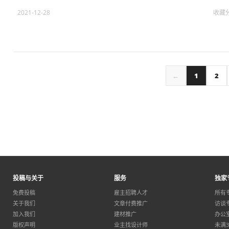
2021-12-28
收藏
←
1
2
投稿与关于
服务
独家
免费投稿
雇主招聘人才
所有
关于我们
文章付费推广
访谈
加入我们
建材推广
办公
版权声明
业主找设计师
未满