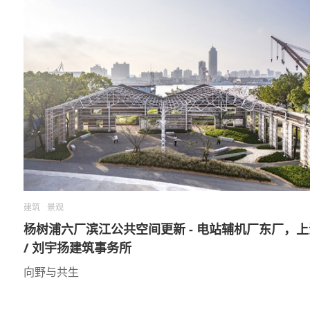
建筑
景观
杨树浦六厂滨江公共空间更新 - 电站辅机厂东厂，上
/ 刘宇扬建筑事务所
向野与共生