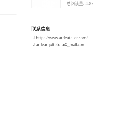
总阅读量: 4.8k
联系信息
https://www.ardeatelier.com/

ardearquitetura@gmail.com
