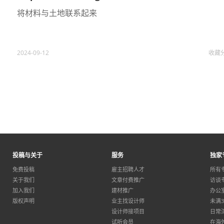
将材料与土地联系起来
2024-09-12
收藏
投稿与关于
服务
独家
免费投稿
雇主招聘人才
所有
关于我们
文章付费推广
访谈
加入我们
建材推广
办公
版权声明
业主找设计师
未满
设计师接项目
日常
试听会员
在海