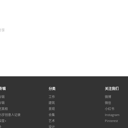
分享
专辑
分类
关注我们
专辑
工作
微博
专辑
建筑
微信
室真相
景观
小红书
35岁创意人记录
合集
Instagram
深度+
艺术
Pinterest
外
设计