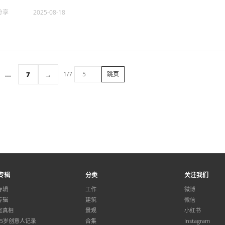
分享
2025-08-18
...
7
→
1/7
跳页
专辑
分类
关注我们
专辑
工作
微博
专辑
建筑
微信
室真相
景观
小红书
35岁创意人记录
合集
Instagram