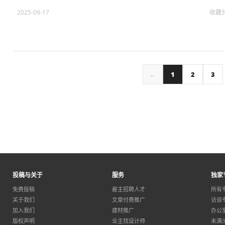
2025-09-17
收藏
←
1
2
3
投稿与关于
服务
独家
免费投稿
雇主招聘人才
所有
关于我们
文章付费推广
访谈
加入我们
建材推广
办公
版权声明
业主找设计师
未满