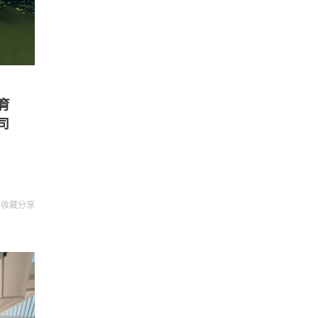
育
司
收藏
分享