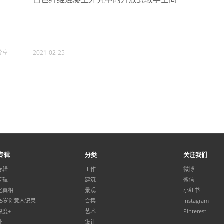
分享
2021-02-25
专辑
分类
关注我们
专辑
工作
微博
专辑
建筑
微信
室真相
景观
小红书
35岁创意人记录
合集
Instagram
深度+
艺术
Pinterest
外
设计