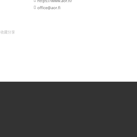
https://www.aor.fi/

office@aor.fi

收藏
分享