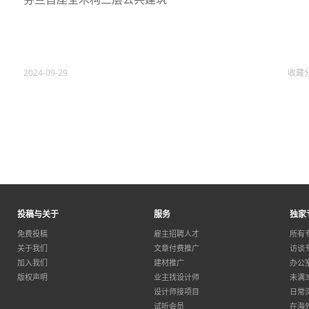
2024-09-29
收藏
投稿与关于
服务
独家
免费投稿
雇主招聘人才
所有
关于我们
文章付费推广
访谈
加入我们
建材推广
办公
版权声明
业主找设计师
未满
设计师接项目
日常
试听会员
在海