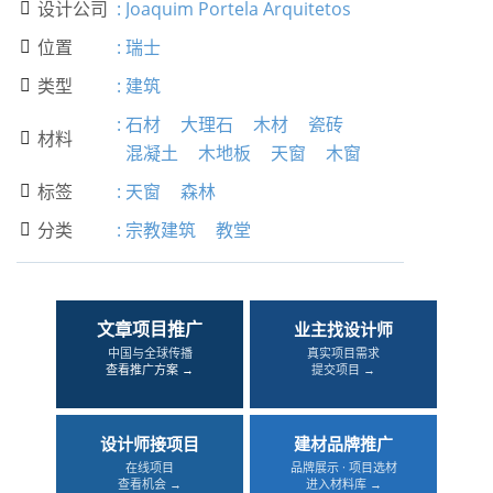
设计公司
:
Joaquim Portela Arquitetos

位置
:
瑞士

类型
:
建筑

:
石材
大理石
木材
瓷砖
材料

混凝土
木地板
天窗
木窗
标签
:
天窗
森林

分类
:
宗教建筑
教堂

文章项目推广
业主找设计师
中国与全球传播
真实项目需求
查看推广方案 →
提交项目 →
设计师接项目
建材品牌推广
在线项目
品牌展示 · 项目选材
查看机会 →
进入材料库 →