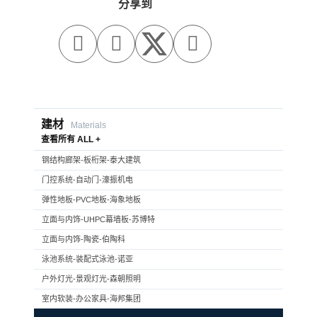
分享到



建材
Materials
查看所有 ALL +
钢结构廊架-板桁架-泰大建筑
门控系统-自动门-濠振机电
弹性地板-PVC地板-海象地板
立面与内饰-UHPC幕墙板-苏博特
立面与内饰-陶瓷-伯陶科
泳池系统-装配式泳池-诺亚
户外灯光-景观灯光-森朝照明
室内软装-办公家具-海邦集团