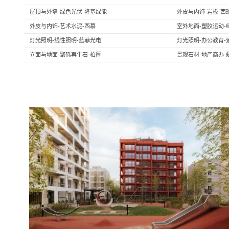
屋顶与外墙-绿色光伏-隆基绿能
外皮与内饰-岩板-西
外皮与内饰-艺术水泥-西慕
室外地面-塑胶运动-
灯光照明-线性照明-蓝菲光电
灯光照明-办公教育-
立面与地面-聚砾再生石-柏厚
景观石材-地产商办-