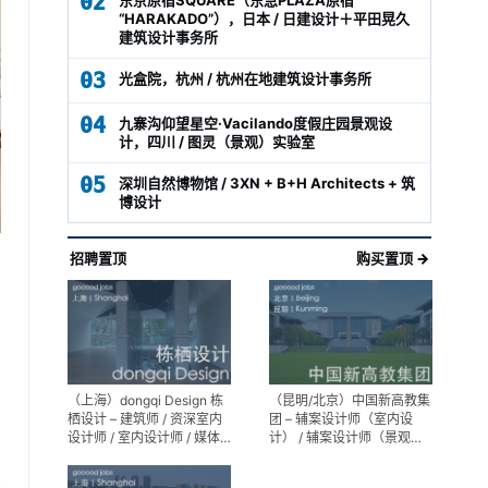
02
“HARAKADO”），日本 / 日建设计＋平田晃久
建筑设计事务所
03
光盒院，杭州 / 杭州在地建筑设计事务所
04
九寨沟仰望星空·Vacilando度假庄园景观设
计，四川 / 图灵（景观）实验室
05
深圳自然博物馆 / 3XN + B+H Architects + 筑
博设计
招聘置顶
购买置顶 →
（上海）dongqi Design 栋
（昆明/北京）中国新高教集
栖设计 – 建筑师 / 资深室内
团 – 辅案设计师（室内设
设计师 / 室内设计师 / 媒体
计） / 辅案设计师（景观设
及公共关系主管 / 设计实习
计）/ 生活空间组长/教学空
生（常年招聘）
间组长 / 平面设计高级经理 /