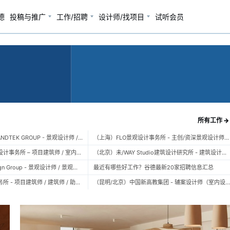
景观、室内与设计
德
投稿与推广
工作/招聘
设计师/找项目
试听会员
所有工作 →
（广州）风物营造 LANDTEK GROUP - 景观设计师 / 植物设计师 / 品牌运营 / 实习生
（上海）FLO景观设计事务所 - 主创/资深景观设计师 / 景观设计师 / 设计实习生 / 商务行政助理 / 助理施工图设计师
（上海）空间里建筑设计事务所 – 项目建筑师 / 室内设计师 / 实习生（建筑/室内）
（北京）未/WAY Studio建筑设计研究所 - 建筑设计师 / 助理设计师/初级设计师 / 实习生 / 办公室行政与商务助理
（上海）TOPO Design Group - 景观设计师 / 景观后期设计师 / 景观实习生
最近有哪些好工作？谷德最新20家招聘信息汇总
（北京）大屿建筑事务所 - 项目建筑师 / 建筑师 / 助理建筑师 / 实习建筑师
（昆明/北京）中国新高教集团 - 辅案设计师（室内设计） / 辅案设计师（景观设计）/ 生活空间组长/教学空间组长 / 平面设计高级经理 / 展陈设计高