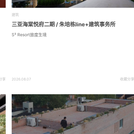
建筑
三亚海棠悦府二期 / 朱培栋line+建筑事务所
S³ Resort旅度生境
分享
2026.08.07
收藏
分