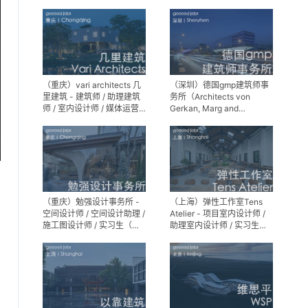
师 / 景观设计实习生
（重庆）vari architects 几
（深圳）德国gmp建筑师事
里建筑 - 建筑师 / 助理建筑
务所（Architects von
师 / 室内设计师 / 媒体运营
Gerkan, Marg and
专员 / 实习生
Partner）- 建筑实习生
（重庆）勉强设计事务所 -
（上海）弹性工作室Tens
空间设计师 / 空间设计助理 /
Atelier - 项目室内设计师 /
施工图设计师 / 实习生（长
助理室内设计师 / 实习生
期招募）
（长期招募）