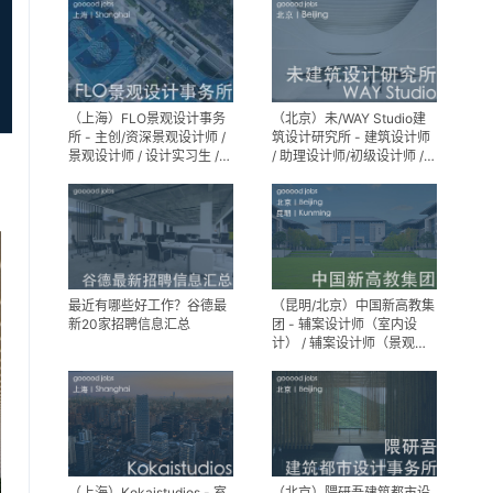
（上海）FLO景观设计事务
（北京）未/WAY Studio建
所 - 主创/资深景观设计师 /
筑设计研究所 - 建筑设计师
景观设计师 / 设计实习生 /
/ 助理设计师/初级设计师 /
商务行政助理 / 助理施工图
实习生 / 办公室行政与商务
设计师
助理
最近有哪些好工作？谷德最
（昆明/北京）中国新高教集
新20家招聘信息汇总
团 - 辅案设计师（室内设
计） / 辅案设计师（景观设
计）/ 生活空间组长/教学空
间组长 / 平面设计高级经理 /
展陈设计高级经理
（上海）Kokaistudios - 室
（北京）隈研吾建筑都市设