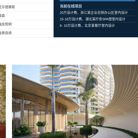
当前在线项目
班牙德赛斯
20万设计费，浙江某企业总部办公区室内设计
绿森
15-18万设计费，湖北某疗愈SPA馆室内设计
遍发照明
6- 10万设计费，北京某餐厅室内设计
磊泰造境