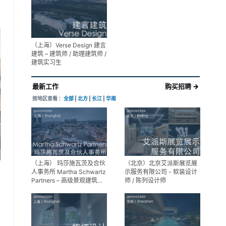
展陈设计高级经理
享
（上海）Verse Design 建言
建筑 – 建筑师 / 助理建筑师 /
建筑实习生
最新工作
购买招聘 →
按地区查看 ：
全部
|
北方
|
长江
|
华南
（上海） 玛莎施瓦茨及合伙
（北京）北京艾派斯展览展
人事务所 Martha Schwartz
示服务有限公司 - 软装设计
Partners – 高级景观建筑师
师 / 陈列设计师
Senior Landscape
Designer / 景观建筑师
Landscape Designer