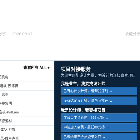
分享
2026.08.07
收藏
分
查看所有 ALL +
项目对接服务
为业主匹配设计力量，为设计师连接真实项目
振机电
我是业主，我要找设计师
幕墙板-苏博特
已有心仪设计师，请帮我搭线 →
-诺亚
没有选定设计师，请帮我推荐 →
海邦集团
我是设计师，我要接项目
-PoliLam
非会员申请直购 · 699元/条 →
赛德瓷材
申请加入会员 · 最低89元/条 →
成型-万象
已缴纳年费会员登录入口 →
风-威卢克斯