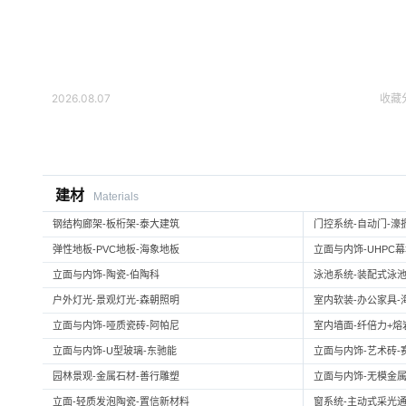
2026.08.07
收藏
建材
Materials
钢结构廊架-板桁架-泰大建筑
门控系统-自动门-濠
弹性地板-PVC地板-海象地板
立面与内饰-UHPC
立面与内饰-陶瓷-伯陶科
泳池系统-装配式泳池
户外灯光-景观灯光-森朝照明
室内软装-办公家具-
立面与内饰-哑质瓷砖-阿帕尼
室内墙面-纤倍力+熔岩板
立面与内饰-U型玻璃-东驰能
立面与内饰-艺术砖-
园林景观-金属石材-善行雕塑
立面与内饰-无模金属
立面-轻质发泡陶瓷-置信新材料
窗系统-主动式采光通