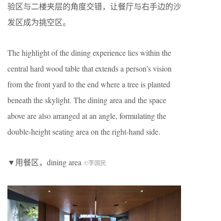
验区与二楼夹层的角度交错，让餐厅与右手边的沙
发区成为挑空区。
The highlight of the dining experience lies within the
central hard wood table that extends a person’s vision
from the front yard to the end where a tree is planted
beneath the skylight. The dining area and the space
above are also arranged at an angle, formulating the
double-height seating area on the right-hand side.
▼用餐区，dining area
©李国民