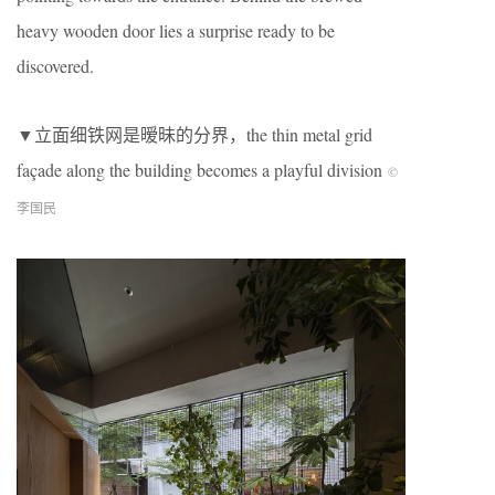
heavy wooden door lies a surprise ready to be
discovered.
▼立面细铁网是暧昧的分界，the thin metal grid
façade along the building becomes a playful division
©
李国民