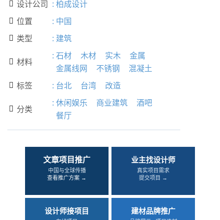
设计公司
:
柏成设计

位置
:
中国

类型
:
建筑

:
石材
木材
实木
金属
材料

金属线网
不锈钢
混凝土
标签
:
台北
台湾
改造

:
休闲娱乐
商业建筑
酒吧
分类

餐厅
文章项目推广
业主找设计师
中国与全球传播
真实项目需求
查看推广方案 →
提交项目 →
设计师接项目
建材品牌推广