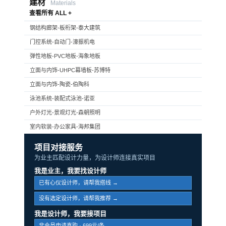
建材
Materials
查看所有 ALL +
钢结构廊架-板桁架-泰大建筑
门控系统-自动门-濠振机电
弹性地板-PVC地板-海象地板
立面与内饰-UHPC幕墙板-苏博特
立面与内饰-陶瓷-伯陶科
泳池系统-装配式泳池-诺亚
户外灯光-景观灯光-森朝照明
室内软装-办公家具-海邦集团
项目对接服务
为业主匹配设计力量，为设计师连接真实项目
我是业主，我要找设计师
已有心仪设计师，请帮我搭线 →
没有选定设计师，请帮我推荐 →
我是设计师，我要接项目
非会员申请直购 · 699元/条 →