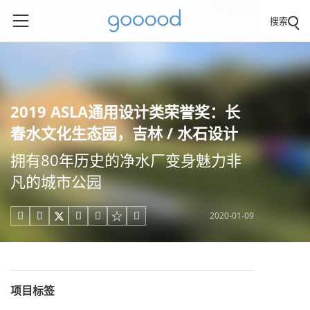
搜索
2019 ASLA通用设计类荣誉奖：长
春水文化生态园，吉林 / 水石设计
拥有80年历史的净水厂变身魅力非
凡的城市公园
2020-01-09





项目标签