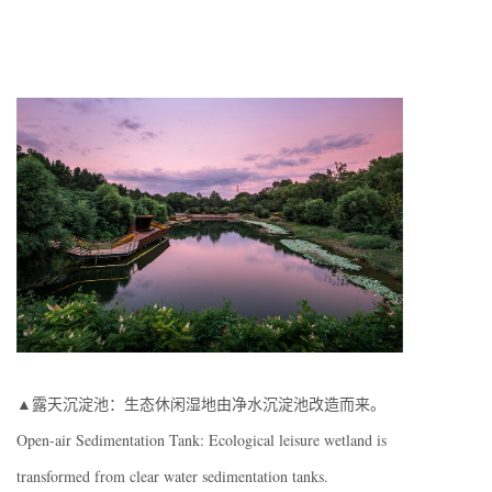
▲露天沉淀池：生态休闲湿地由净水沉淀池改造而来。
Open-air Sedimentation Tank: Ecological leisure wetland is
transformed from clear water sedimentation tanks.