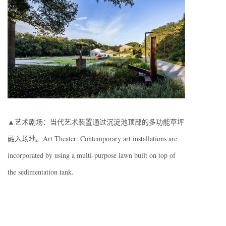
▲艺术剧场：当代艺术装置通过沉淀池顶部的多功能草坪
融入场地。Art Theater: Contemporary art installations are
incorporated by using a multi-purpose lawn built on top of
the sedimentation tank.