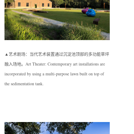
▲艺术剧场：当代艺术装置通过沉淀池顶部的多功能草坪
融入场地。Art Theater: Contemporary art installations are
incorporated by using a multi-purpose lawn built on top of
the sedimentation tank.