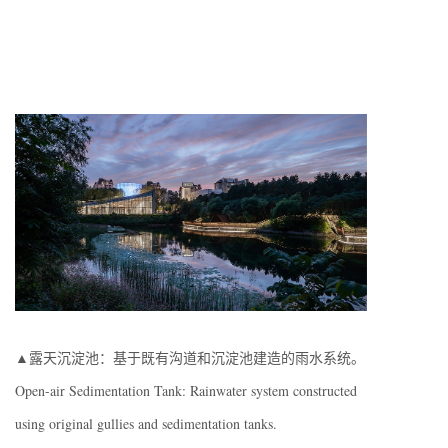
▲露天沉淀池：基于既有沟道和沉淀池建造的雨水系统。
Open-air Sedimentation Tank: Rainwater system constructed
using original gullies and sedimentation tanks.