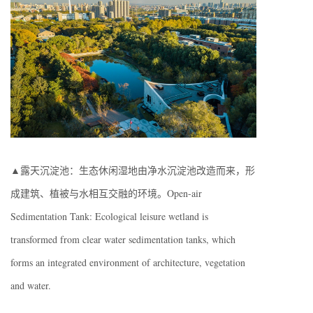
▲露天沉淀池：生态休闲湿地由净水沉淀池改造而来，形
成建筑、植被与水相互交融的环境。Open-air
Sedimentation Tank: Ecological leisure wetland is
transformed from clear water sedimentation tanks, which
forms an integrated environment of architecture, vegetation
and water.