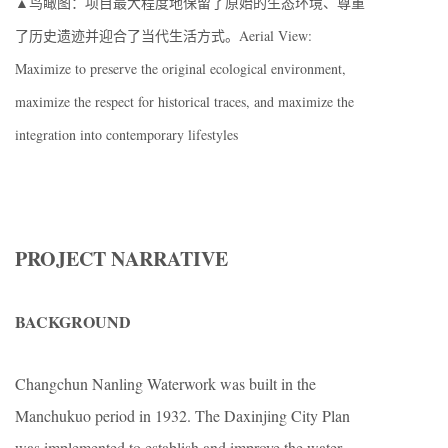
▲鸟瞰图：项目最大程度地保留了原始的生态环境、尊重
了历史遗迹并迎合了当代生活方式。Aerial View:
Maximize to preserve the original ecological environment,
maximize the respect for historical traces, and maximize the
integration into contemporary lifestyles
PROJECT NARRATIVE
BACKGROUND
Changchun Nanling Waterwork was built in the
Manchukuo period in 1932. The Daxinjing City Plan
was implemented to establish and improve the water