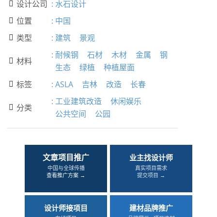
设计公司
:
水石设计

位置
:
中国

类型
:
建筑
景观

:
耐候钢
石材
木材
金属
钢
材料

生态
绿植
种植屋面
标签
:
ASLA
吉林
改造
长春

:
工业建筑改造
休闲娱乐
分类

公共空间
公园
文章项目推广
业主找设计师
中国与全球传播
真实项目需求
查看推广方案 →
提交项目 →
设计师接项目
建材品牌推广