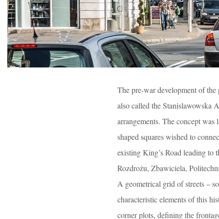
The pre-war development of the 
also called the Stanislawowska A
arrangements. The concept was l
shaped squares wished to connec
existing King’s Road leading to 
Rozdrożu, Zbawiciela, Politechnik
A geometrical grid of streets – s
characteristic elements of this h
corner plots, defining the fronta