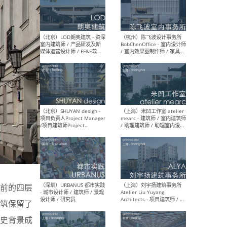
（南京/淮安）江苏美城建筑
（北
规划设计院有限公司 - 建筑方
务所
案设计师 / 商务经理 / 暖通
设计师 / 造价工程师
（大理）之间建筑
（西
ArCONNECT – 项目建筑师 /
研究
建筑师 / 助理建筑师 / 室内
主创
设计师 / 实习生
景观
施工
（深圳）TOMO東木筑造 -
（广
年前的四层
室内设计师 / 资深深化设计
所 
师 / AIGC内容编辑(室内设计
理设
建筑保留了
方向) / 照明设计师 / 软装设
新媒
计师
生
史背景成