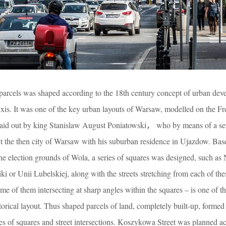
parcels was shaped according to the 18th century concept of urban dev
xis. It was one of the key urban layouts of Warsaw, modelled on the Fr
aid out by king Stanislaw August Poniatowski， who by means of a seri
t the then city of Warsaw with his suburban residence in Ujazdow. Bas
the election grounds of Wola, a series of squares was designed, such as
i or Unii Lubelskiej, along with the streets stretching from each of the
ome of them intersecting at sharp angles within the squares – is one of t
istorical layout. Thus shaped parcels of land, completely built-up, forme
ges of squares and street intersections. Koszykowa Street was planned a