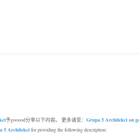
kci
Grupa 5 Architekci on 
予gooood分享以下内容。 更多请至：
 5 Architekci
for providing the following description: