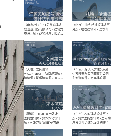
m
（杭州）GLA建筑设计 - 建筑
（南京
设计实习生 / 建筑设计师
社 
（应届）/ 建筑设计师（方案
执行
设计）/ 建筑设计师（施工
实习
图）/ 结构设计师 / 给排水设
计师
（上海）或者设计 OR
（上
Design - 室内主案设计师 /
室 -
室内设计师 / 施工图深化设
理建
计师 / 室内设计助理 / 新媒
实习
体运营
请）