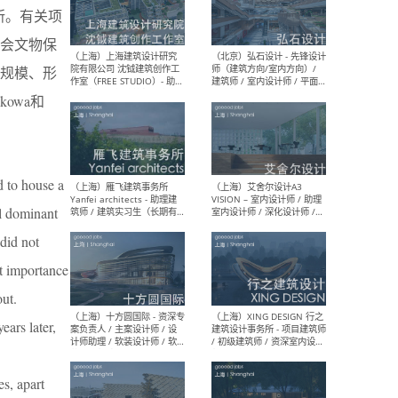
要场所。有关项
都会文物保
（北京）LOD朗奥建筑 - 资深
（杭
规模、形
室内建筑师 / 产品研发及新
Bob
媒体运营设计师 / FF&E软装
/ 
owa和
设计师 / 深化设计师 / 实习
装设
生
d to house a
al dominant
（北京）SHUYAN design -
（上
项目负责人Project Manager
mea
 did not
/项目建筑师Project
/ 
Architect / 助理建筑师
师 
at importance
Assistant Architect / 创始
请）
人助理Founder's Assistant
out.
/ 实习生Intern
ars later,
（深圳）URBANUS 都市实践
（上
es, apart
- 城市设计师 / 建筑师 / 景观
Atel
设计师 / 研究员
Arc