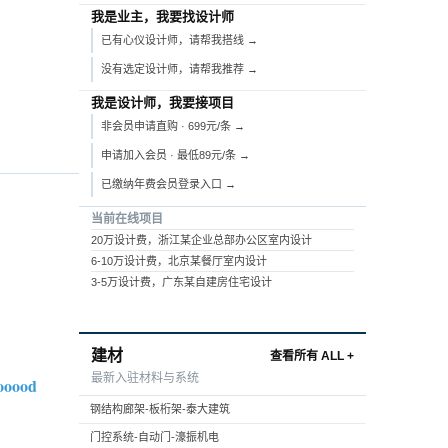
我是业主，我要找设计师
已有心仪设计师，请帮我搭线 →
没有选定设计师，请帮我推荐 →
我是设计师，我要接项目
非会员申请直购 · 699元/条 →
申请加入会员 · 最低89元/条 →
已缴纳年费会员登录入口 →
当前在线项目
20万设计费，浙江某企业总部办公区室内设计
6-10万设计费，北京某餐厅室内设计
3-5万设计费，广东某自建房住宅设计
建材
查看所有 ALL +
最新入驻材料与系统
gooood
钢结构廊架-板桁架-泰大建筑
门控系统-自动门-濠振机电