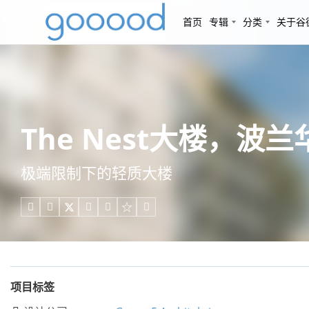
首页
专辑
分类
关于谷
The Nest大楼，波兰华沙 
极端限制下的轻质大楼





项目标签