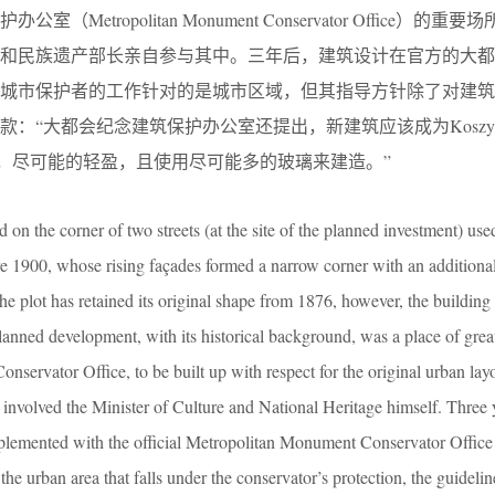
etropolitan Monument Conservator Office）的重
文化和民族遗产部长亲自参与其中。三年后，建筑设计在官方的大
然城市保护者的工作针对的是城市区域，但其指导方针除了对建筑
：“大都会纪念建筑保护办公室还提出，新建筑应该成为Koszyk
元素，尽可能的轻盈，且使用尽可能多的玻璃来建造。”
d on the corner of two streets (at the site of the planned investment) use
ore 1900, whose rising façades formed a narrow corner with an addition
The plot has retained its original shape from 1876, however, the building
planned development, with its historical background, was a place of gre
servator Office, to be built up with respect for the original urban lay
involved the Minister of Culture and National Heritage himself. Three ye
mplemented with the official Metropolitan Monument Conservator Office
he urban area that falls under the conservator’s protection, the guidelin