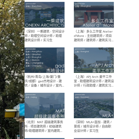
最新工作
按地区查看 ：
全部
|
北方
|
长江
|
华南
（上海）彬蔚致正建筑工作
（上海
室 – 项目建筑师 / 助理建筑
德佳
师 / 实习生
设计
（深圳）一乘建筑 - 空间设计
（上
师 / 助理空间设计师 / 助理
d’M
建筑设计师 / 实习生
建筑
生 