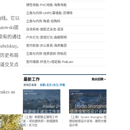
弹性地板-PVC地板-海象地板
立面与内饰-UHPC幕墙板-苏博特
a轴线。它以
立面与内饰-陶瓷-伯陶科
owski提
泳池系统-装配式泳池-诺亚
现有的通往
户外灯光-景观灯光-森朝照明
elskiej，
室内软装-办公家具-海邦集团
历史布局
立面与内饰-哑质瓷砖-阿帕尼
室内墙面-纤倍力+熔岩板-PoliLam
道交叉点
es an