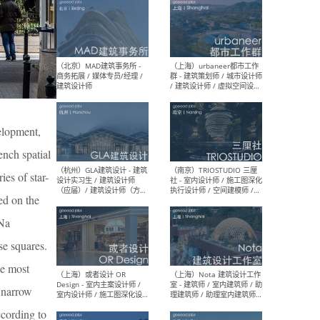
（杭州/青岛/上海/厦门/重
（上海
庆/成都）gad杰地设计 - 建
室 
筑 / 设备 / 城市设计 / 室内 /
计师
幕墙 / BIM / 成本 / 工程 / 运
生
营 / 品牌 / 观点views / 实习
等
elopment,
ench spatial
（北京）MAT 超级建筑事务
（深圳
所 - 项目建筑师 / 初级建筑
景观
es of star-
师/助理建筑师 / 室内建筑师
业设
ed on the
/ 实习生
 Na
se squares.
he most
（北京）MAD建筑事务所 -
（上
d narrow
商务拓展 / 媒体专员/经理 /
群 
建筑设计师
/ 
ccording to
师 