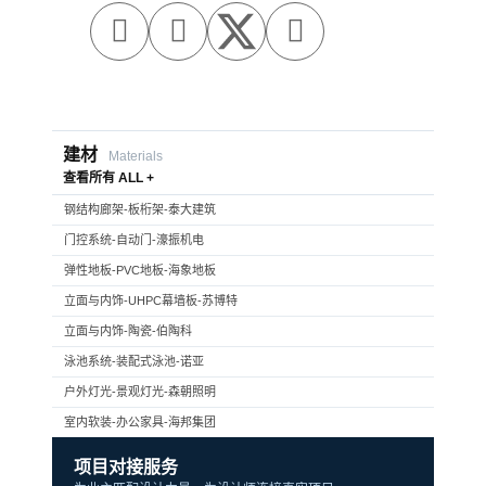



建材
Materials
查看所有 ALL +
钢结构廊架-板桁架-泰大建筑
门控系统-自动门-濠振机电
弹性地板-PVC地板-海象地板
立面与内饰-UHPC幕墙板-苏博特
立面与内饰-陶瓷-伯陶科
泳池系统-装配式泳池-诺亚
户外灯光-景观灯光-森朝照明
室内软装-办公家具-海邦集团
项目对接服务