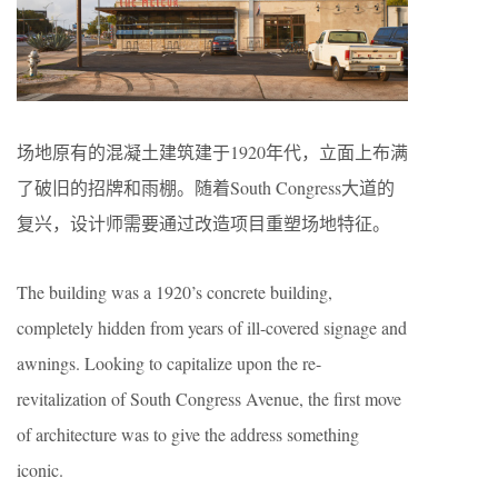
场地原有的混凝土建筑建于
1920
年代，立面上布满
了破旧的招牌和雨棚。随着
South Congress
大道的
复兴，设计师需要通过改造项目重塑场地特征。
The building was a 1920’s concrete building,
completely hidden from years of ill-covered signage and
awnings. Looking to capitalize upon the re-
revitalization of South Congress Avenue, the first move
of architecture was to give the address something
iconic.