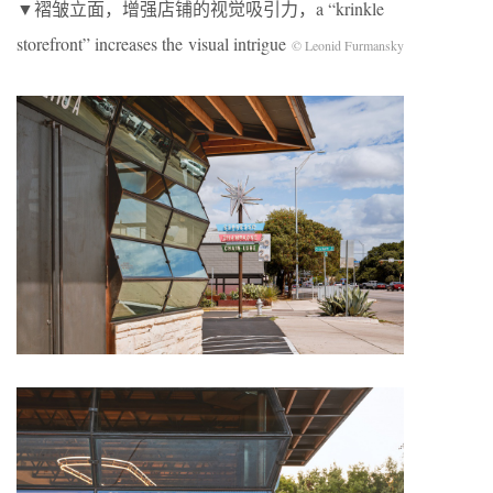
▼褶皱立面，增强店铺的视觉吸引力，a “krinkle
storefront” increases the visual intrigue
©
Leonid Furmansky