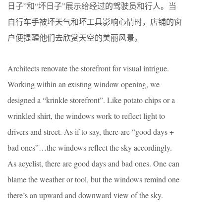
日子”和“坏日子”展示给经过的驾驶员和行人。当
自行车手被坏天气和坏工具影响心情时，店铺的窗
户便提醒他们去欣赏天空的美丽风景。
Architects renovate the storefront for visual intrigue.
Working within an existing window opening, we
designed a “krinkle storefront”. Like potato chips or a
wrinkled shirt, the windows work to reflect light to
drivers and street. As if to say, there are “good days +
bad ones”…the windows reflect the sky accordingly.
As a
cyclist, there are good days and bad ones. One can
blame the weather or tool, but the windows remind one
there’s an upward and downward view of the sky.