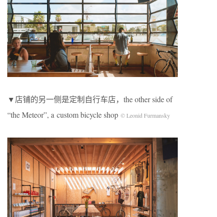
▼店铺的另一侧是定制自行车店，the other side of
“the Meteor”, a
custom bicycle shop
©
Leonid Furmansky