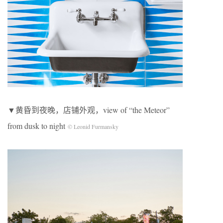
▼黄昏到夜晚，店铺外观，view of “the Meteor”
from dusk to night
©
Leonid Furmansky