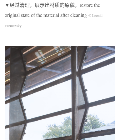
▼经过清理，展示出材质的原貌，restore the
original state of the material after cleaning
©
Leonid
Furmansky