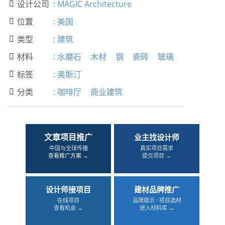
设计公司
:
MAGIC Architecture

位置
:
美国

类型
:
建筑

材料
:
水磨石
木材
钢
瓷砖
玻璃

标签
:
奥斯汀

分类
:
咖啡厅
商业建筑

文章项目推广
业主找设计师
中国与全球传播
真实项目需求
查看推广方案 →
提交项目 →
设计师接项目
建材品牌推广
在线项目
品牌展示 · 项目选材
查看机会 →
进入材料库 →