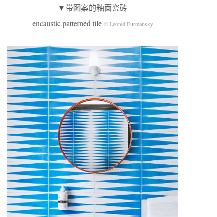
▼带图案的釉面瓷砖
encaustic patterned tile
©
Leonid Furmansky