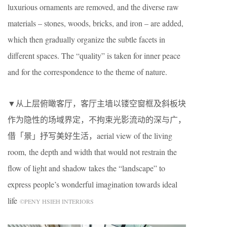
luxurious ornaments are removed, and the diverse raw
materials – stones, woods, bricks, and iron – are added,
which then gradually organize the subtle facets in
different spaces. The “quality” is taken for inner peace
and for the correspondence to the theme of nature.
▼从上层俯瞰客厅，客厅主墙以镂空窗框及斜板块
作为隐性的场域界定，不拘束光影流动的深与广，
借「景」抒写美好生活，aerial view of the living
room, the depth and width that would not restrain the
flow of light and shadow takes the “landscape” to
express people’s wonderful imagination towards ideal
life
©PENY HSIEH INTERIORS