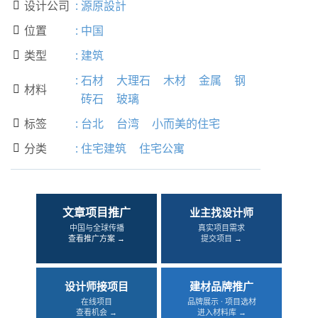
设计公司
:
源原設計

位置
:
中国

类型
:
建筑

:
石材
大理石
木材
金属
钢
材料

砖石
玻璃
标签
:
台北
台湾
小而美的住宅

分类
:
住宅建筑
住宅公寓

文章项目推广
业主找设计师
中国与全球传播
真实项目需求
查看推广方案 →
提交项目 →
设计师接项目
建材品牌推广
在线项目
品牌展示 · 项目选材
查看机会 →
进入材料库 →