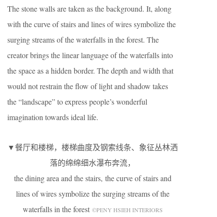
The stone walls are taken as the background. It, along
with the curve of stairs and lines of wires symbolize the
surging streams of the waterfalls in the forest. The
creator brings the linear language of the waterfalls into
the space as a hidden border. The depth and width that
would not restrain the flow of light and shadow takes
the “landscape” to express people’s wonderful
imagination towards ideal life.
▼餐厅和楼梯，楼梯曲度及钢索线条、象征丛林洒
落的绵绵细水瀑布奔流，
the dining area and the stairs, the curve of stairs and
lines of wires symbolize the surging streams of the
waterfalls in the forest
©PENY HSIEH INTERIORS