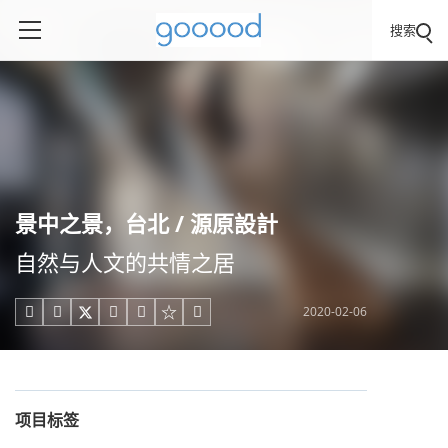
搜索
景中之景，台北 / 源原設計
自然与人文的共情之居
2020-02-06





项目标签