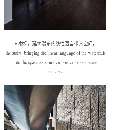
▼楼梯，延续瀑布的线性语言带入空间，
the stairs, bringing the linear language of the waterfalls
into the space as a hidden border
©PENY HSIEH
INTERIORS