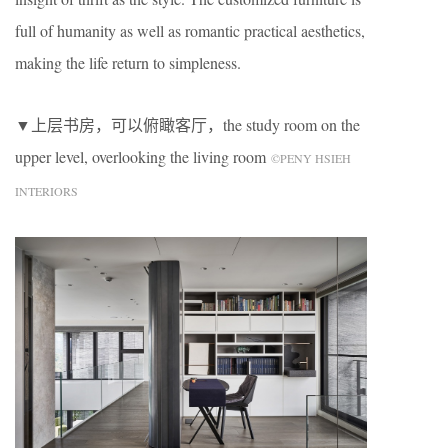
full of humanity as well as romantic practical aesthetics,
making the life return to simpleness.
▼上层书房，可以俯瞰客厅，the study room on the
upper level, overlooking the living room
©PENY HSIEH
INTERIORS