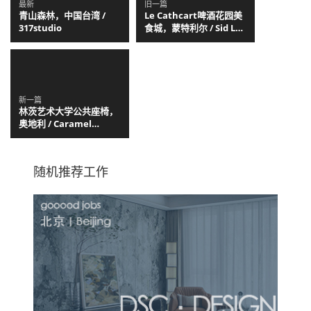
最新
旧一篇
青山森林，中国台湾 /
Le Cathcart啤酒花园美
317studio
食城，蒙特利尔 / Sid Lee
Architecture +
Menkès Shooner
Dagenais LeTourneux
Architectes
新一篇
林茨艺术大学公共座椅，
奥地利 / Caramel
Architekten
随机推荐工作