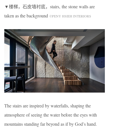
▼楼梯，石皮墙衬底，stairs, the stone walls are
taken as the background
©PENY HSIEH INTERIORS
The stairs are inspired by waterfalls, shaping the
atmosphere of seeing the water before the eyes with
mountains standing far beyond as if by God’s hand.