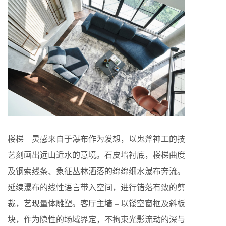
楼梯 – 灵感来自于瀑布作为发想，以鬼斧神工的技
艺刻画出远山近水的意境。石皮墙衬底，楼梯曲度
及钢索线条、象征丛林洒落的绵绵细水瀑布奔流。
延续瀑布的线性语言带入空间，进行错落有致的剪
裁，艺现量体雕塑。客厅主墙 – 以镂空窗框及斜板
块，作为隐性的场域界定，不拘束光影流动的深与