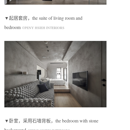
▼起居套房，the suite of living room and
bedroom
©PENY HSIEH INTERIORS
▼卧室，采用石墙背板，the bedroom with stone
background