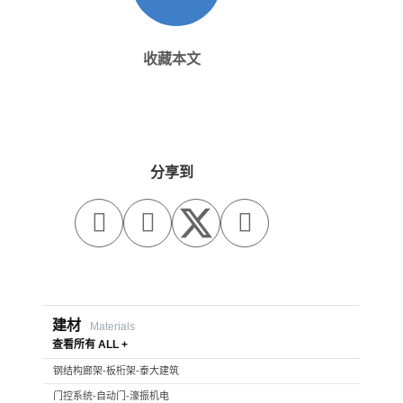
收藏本文
分享到



建材
Materials
查看所有 ALL +
钢结构廊架-板桁架-泰大建筑
门控系统-自动门-濠振机电