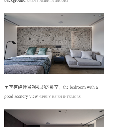
©PENY HSIEH INTERIORS
▼享有绝佳景观视野的卧室，the bedroom with a
good scenery view
©PENY HSIEH INTERIORS