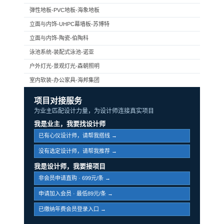
弹性地板-PVC地板-海象地板
立面与内饰-UHPC幕墙板-苏博特
立面与内饰-陶瓷-伯陶科
泳池系统-装配式泳池-诺亚
户外灯光-景观灯光-森朝照明
室内软装-办公家具-海邦集团
项目对接服务
为业主匹配设计力量，为设计师连接真实项目
我是业主，我要找设计师
已有心仪设计师，请帮我搭线 →
没有选定设计师，请帮我推荐 →
我是设计师，我要接项目
非会员申请直购 · 699元/条 →
申请加入会员 · 最低89元/条 →
已缴纳年费会员登录入口 →