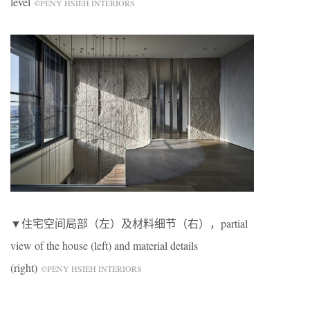
level
©PENY HSIEH INTERIORS
▼住宅空间局部（左）及材料细节（右），partial
view of the house (left) and material details
(right)
©PENY HSIEH INTERIORS