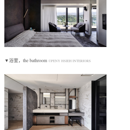
▼浴室，the bathroom
©PENY HSIEH INTERIORS