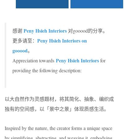
Peny Hsieh Interiors
感谢
对gooood的分享。
Peny Hsieh Interiors on
更多请至：
gooood
。
Peny Hsieh Interiors
Appreciation towards
for
providing the following description:
以大自然作为灵感题材，将其简化、抽象、编织成
独有的空间感，以「景中之景」体现质感生活。
Inspired by the nature, the creator forms a unique space
by simplifying, abstracting, and weaving it, embodying