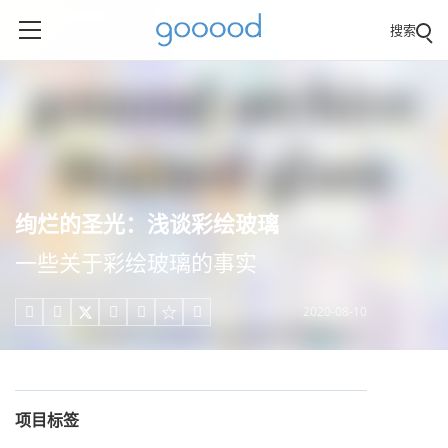
搜索
绚烂的圣光：浅谈彩绘玻璃
一些关于彩绘玻璃的事实
2020-08-10





项目标签