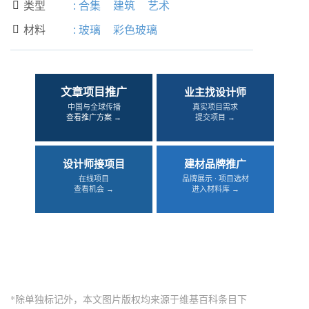
类型
:
合集
建筑
艺术

材料
:
玻璃
彩色玻璃

文章项目推广
业主找设计师
中国与全球传播
真实项目需求
查看推广方案 →
提交项目 →
设计师接项目
建材品牌推广
在线项目
品牌展示 · 项目选材
查看机会 →
进入材料库 →
*除单独标记外，本文图片版权均来源于维基百科条目下