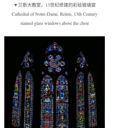
▼兰斯大教堂，13世纪修建的彩绘玻璃窗
Cathedral of Notre-Dame, Reims, 13th Century
stained-glass windows above the choir