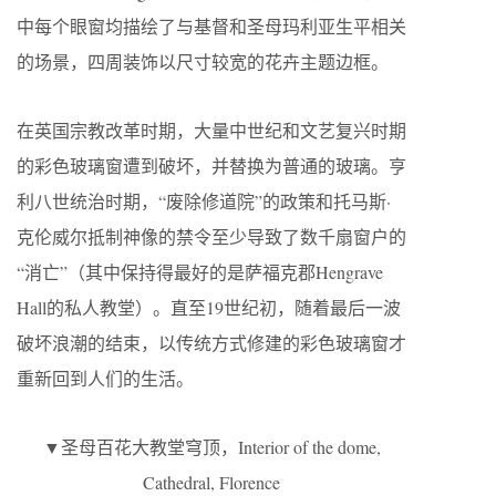
中每个眼窗均描绘了与基督和圣母玛利亚生平相关
的场景，四周装饰以尺寸较宽的花卉主题边框。
在英国宗教改革时期，大量中世纪和文艺复兴时期
的彩色玻璃窗遭到破坏，并替换为普通的玻璃。亨
利八世统治时期，“废除修道院”的政策和托马斯·
克伦威尔抵制神像的禁令至少导致了数千扇窗户的
“消亡”（其中保持得最好的是萨福克郡Hengrave
Hall的私人教堂）。直至19世纪初，随着最后一波
破坏浪潮的结束，以传统方式修建的彩色玻璃窗才
重新回到人们的生活。
▼圣母百花大教堂穹顶，Interior of the dome,
Cathedral, Florence