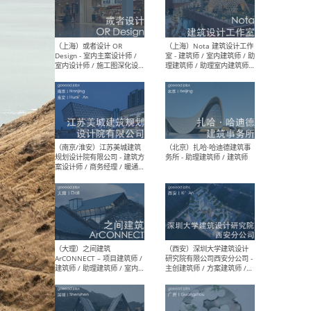
师 
（杭州）GLA建筑设计 - 建筑
（南京
设计实习生 / 建筑设计师
社 
（应届）/ 建筑设计师（方案
执行
设计）/ 建筑设计师（施工
实习
图）/ 结构设计师 / 给排水设
计师
（上海）或者设计 OR
（上
Design - 室内主案设计师 /
室 -
室内设计师 / 施工图深化设
理建
计师 / 室内设计助理 / 新媒
实习
体运营
请）