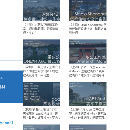
最新工作
按地区查看 ：
全部
|
北方
|
长江
|
华南
（上海）彬蔚致正建筑工作
（上海
室 – 项目建筑师 / 助理建筑
德佳
师 / 实习生
设计
广
选材
→
（深圳）一乘建筑 - 空间设计
（上
师 / 助理空间设计师 / 助理
d’M
建筑设计师 / 实习生
建筑
生 
 gooood