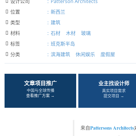
设计公司
:
Patterson Architects

位置
:
新西兰

类型
:
建筑

材料
:
石材
木材
玻璃

标签
:
班克斯半岛

分类
:
滨海建筑
休闲娱乐
度假屋

文章项目推广
业主找设计师
中国与全球传播
真实项目需求
查看推广方案 →
提交项目 →
Pattersons Architects
来自