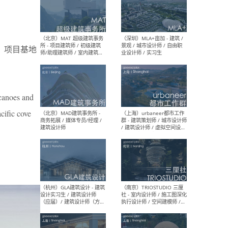
（杭州/青岛/上海/厦门/重
（上海
庆/成都）gad杰地设计 - 建
室 
，项目基地
筑 / 设备 / 城市设计 / 室内 /
计师
幕墙 / BIM / 成本 / 工程 / 运
生
营 / 品牌 / 观点views / 实习
等
canoes and
cific cove
（北京）MAT 超级建筑事务
（深圳
所 - 项目建筑师 / 初级建筑
景观
师/助理建筑师 / 室内建筑师
业设
/ 实习生
（北京）MAD建筑事务所 -
（上
商务拓展 / 媒体专员/经理 /
群 
建筑设计师
/ 