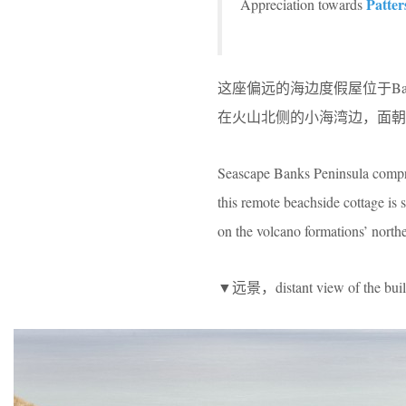
Patter
Appreciation towards
这座偏远的海边度假屋位于B
在火山北侧的小海湾边，面朝
Seascape Banks Peninsula compri
this remote beachside cottage is 
on the volcano formations’ northe
▼远景，distant view of the buil