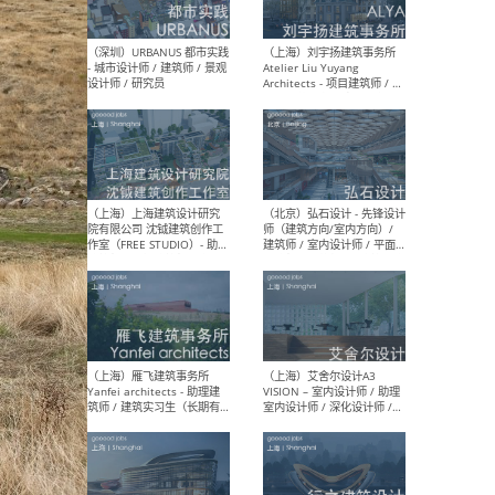
（北京）LOD朗奥建筑 - 资深
（杭
室内建筑师 / 产品研发及新
Bob
媒体运营设计师 / FF&E软装
/ 
设计师 / 深化设计师 / 实习
装设
生
（北京）SHUYAN design -
（上
项目负责人Project Manager
mea
/项目建筑师Project
/ 
Architect / 助理建筑师
师 
Assistant Architect / 创始
请）
人助理Founder's Assistant
/ 实习生Intern
（深圳）URBANUS 都市实践
（上
- 城市设计师 / 建筑师 / 景观
Atel