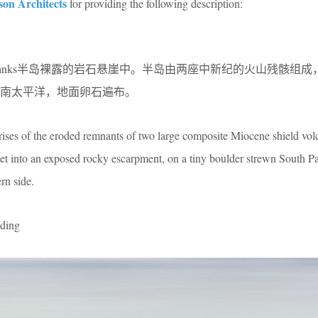
son Architects
for providing the following description:
anks半岛裸露的岩石悬崖中。半岛由两座中新纪的火山残骸组成
南太平洋，地面卵石遍布。
ses of the eroded remnants of two large composite Miocene shield vol
set into an exposed rocky escarpment, on a tiny boulder strewn South Pa
rn side.
ding