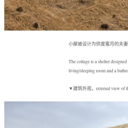
小屋被设计为供度蜜月的夫妻
The cottage is a shelter designed
living/sleeping room and a bath
▼建筑外观，external view of the