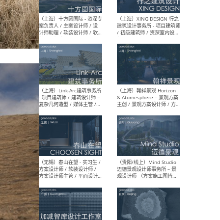
设计师 / 研究员
Arc
媒体
生（
（上海）上海建筑设计研究
（北
院有限公司 沈钺建筑创作工
师（
作室（FREE STUDIO）- 助理
建筑
建筑师 / 驻场建筑师 / 实习
设计
生
实习
（上海）雁飞建筑事务所
（上
Yanfei architects - 助理建
VIS
筑师 / 建筑实习生（长期有
室内
效）
软装