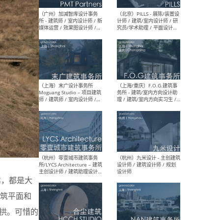
（上海）十方圆国际 - 资深专
（上海
案负责人 / 主案设计师 / 设
建筑
计师助理 / 软装设计师 / 软
/ 
装设计师助理
师 
（上海）Link-Arc建筑事务所
（上
- 项目建筑师 / 建筑设计师 –
& A
复杂几何造型 / 媒体主管 /
主创
学术研究专员 / 实习生计划
案深
软装
（方
样，都是大
（无锡）春山在望 - 实习生 /
（贵阳
方案设计师 / 软装设计师 /
迈德
筑平面和
方案设计师主管 / 平面设计
观设
师
可）
拱。可惜的