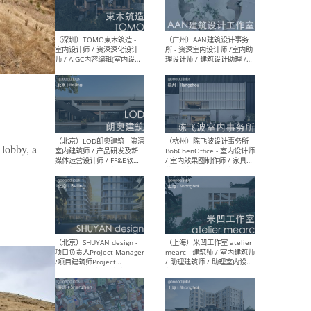
（南京/淮安）江苏美城建筑
（北
规划设计院有限公司 - 建筑方
务所
案设计师 / 商务经理 / 暖通
设计师 / 造价工程师
（大理）之间建筑
（西
ArCONNECT – 项目建筑师 /
研究
 lobby, a
建筑师 / 助理建筑师 / 室内
主创
设计师 / 实习生
景观
施工
（深圳）TOMO東木筑造 -
（广
室内设计师 / 资深深化设计
所 
师 / AIGC内容编辑(室内设计
理设
方向) / 照明设计师 / 软装设
新媒
计师
生