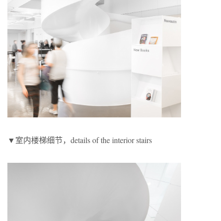
▼室内楼梯细节，details of the interior stairs