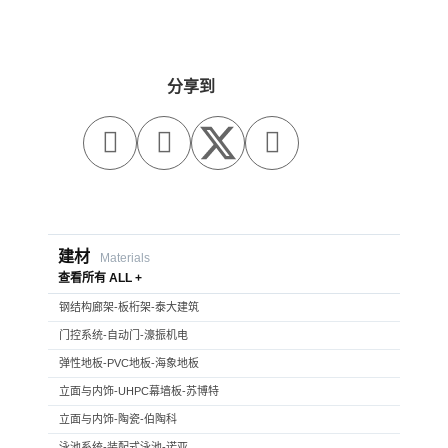
分享到



建材
Materials
查看所有 ALL +
钢结构廊架-板桁架-泰大建筑
门控系统-自动门-濠振机电
弹性地板-PVC地板-海象地板
立面与内饰-UHPC幕墙板-苏博特
立面与内饰-陶瓷-伯陶科
泳池系统-装配式泳池-诺亚