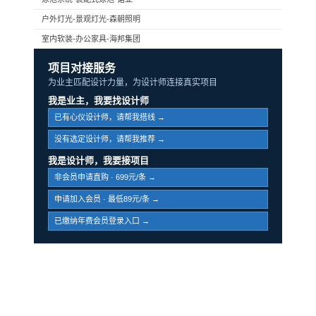
户外灯光-景观灯光-森朝照明
室内软装-办公家具-海邦集团
项目对接服务
为业主匹配设计力量，为设计师连接真实项目
我是业主，我要找设计师
已有心仪设计师，请帮我搭线 →
没有选定设计师，请帮我推荐 →
我是设计师，我要接项目
非会员申请直购 · 699元/条 →
申请加入会员 · 最低89元/条 →
已缴纳年费会员登录入口 →