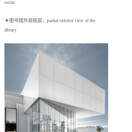
occur.
▼图书馆外观局部，partial exterior view of the
library