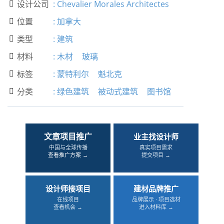
设计公司
:
Chevalier Morales Architectes

位置
:
加拿大

类型
:
建筑

材料
:
木材
玻璃

标签
:
蒙特利尔
魁北克

分类
:
绿色建筑
被动式建筑
图书馆

文章项目推广
业主找设计师
中国与全球传播
真实项目需求
查看推广方案 →
提交项目 →
设计师接项目
建材品牌推广
在线项目
品牌展示 · 项目选材
查看机会 →
进入材料库 →