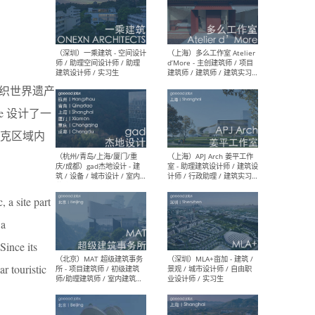
（上海）彬蔚致正建筑工作
（上海
室 – 项目建筑师 / 助理建筑
德佳
师 / 实习生
设计
文组织世界遗产
le 设计了一
魁北克区域内
（深圳）一乘建筑 - 空间设计
（上
师 / 助理空间设计师 / 助理
d’M
建筑设计师 / 实习生
建筑
生 
 a site part
 a
Since its
r touristic
（杭州/青岛/上海/厦门/重
（上海
庆/成都）gad杰地设计 - 建
室 
筑 / 设备 / 城市设计 / 室内 /
计师