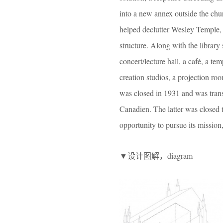
into a new annex outside the chur
helped declutter Wesley Temple, al
structure. Along with the library
concert/lecture hall, a café, a te
creation studios, a projection ro
was closed in 1931 and was transf
Canadien. The latter was closed t
opportunity to pursue its mission
▼设计图解，diagram