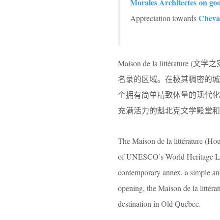
Morales Architectes on go
Cheval
Appreciation towards
Maison de la litt
名录的区域。在极其稠密的城市环境中
个拥有简单精致体量的现代化附属建筑
充满活力的魁北克文学殿堂和
The Maison de la littérature (Hou
of UNESCO’s World Heritage List.
contemporary annex, a simple and
opening, the Maison de la littéra
destination in Old Québec.