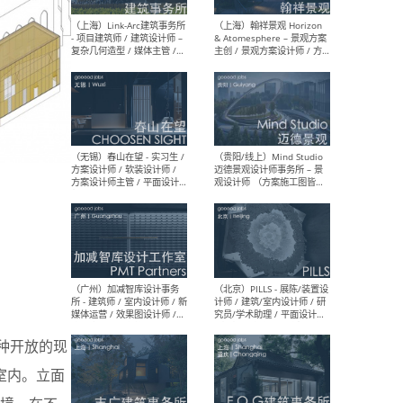
（上海）上海建筑设计研究
（北
院有限公司 沈钺建筑创作工
师（
作室（FREE STUDIO）- 助理
建筑
建筑师 / 驻场建筑师 / 实习
设计
生
实习
（上海）雁飞建筑事务所
（上
Yanfei architects - 助理建
VIS
筑师 / 建筑实习生（长期有
室内
效）
软装
（上海）十方圆国际 - 资深专
（上海
一种开放的现
案负责人 / 主案设计师 / 设
建筑
计师助理 / 软装设计师 / 软
/ 
进入室内。立面
装设计师助理
师 