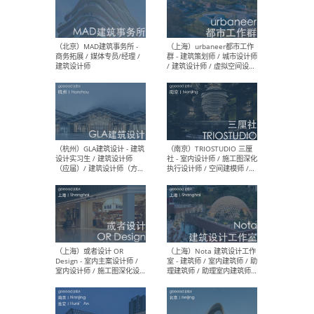
幕墙 / BIM / 成本 / 工程 / 运
生
营 / 品牌 / 观点views / 实习
等
（北京）MAT 超级建筑事务
（深圳
所 - 项目建筑师 / 初级建筑
景观
师/助理建筑师 / 室内建筑师
业设
/ 实习生
（北京）MAD建筑事务所 -
（上
商务拓展 / 媒体专员/经理 /
群 
建筑设计师
/ 
师 