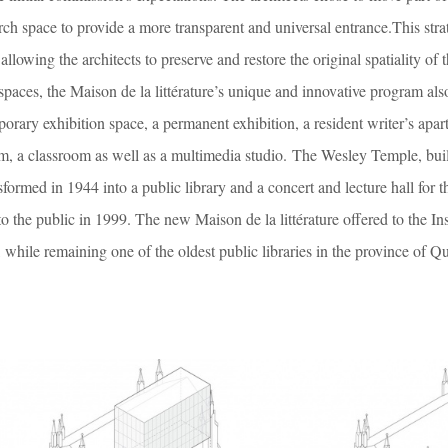
ch space to provide a more transparent and universal entrance.This stra
lowing the architects to preserve and restore the original spatiality of t
 spaces, the Maison de la littérature’s unique and innovative program als
mporary exhibition space, a permanent exhibition, a resident writer’s apar
om, a classroom as well as a multimedia studio. The Wesley Temple, buil
ormed in 1944 into a public library and a concert and lecture hall for th
o the public in 1999. The new Maison de la littérature offered to the Inst
, while remaining one of the oldest public libraries in the province of Q