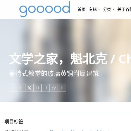
首页
专辑
分类
关于谷
文学之家，魁北克 / Cheva
哥特式教堂的玻璃黄铜附属建筑





项目标签