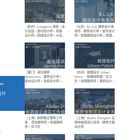
最新工作
按地区查看 ：
全部
|
北方
|
长江
|
华南
（杭州）LiangArch 梁筑 - 设
（北
计总监 / 室内设计师 / 软装
务所
设计师 / 助理设计师 / AI设计
师 
师 / 施工图深化设计师 / 品
室内
牌商务总助
广
选材
→
（厦门）退化建筑
（杭
devolution - 建筑设计师 /
Fab
室内设计师 / 软装设计师 /
生 
项目统筹 / 合伙人助理
师
r