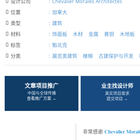
设计公司
:
Chevalier Morales Architectes

位置
:
加拿大

类型
:
建筑

材料
:
饰面板
木材
金属
黄铜
木地板

标签
:
魁北克

分类
:
展览类建筑
楼梯
古建保护与开发

文章项目推广
业主找设计师
中国与全球传播
真实项目需求
查看推广方案 →
提交项目 →
Chevalier Morale
非常感谢