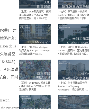
（大理）之间建筑
（西
ArCONNECT – 项目建筑师 /
研究
建筑师 / 助理建筑师 / 室内
主创
务的预期。建
设计师 / 实习生
景观
施工
策略也能
 de la
永久展览空
（深圳）TOMO東木筑造 -
（广
848年的
室内设计师 / 资深深化设计
所 
师 / AIGC内容编辑(室内设计
理设
讲厅，音乐演讲
方向) / 照明设计师 / 软装设
新媒
使命的机会，同时
计师
生
reseen
（北京）LOD朗奥建筑 - 资深
（杭
室内建筑师 / 产品研发及新
Bob
f the program