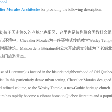
oood
ier Morales Architectes
for providing the following description:
érature (文学之家)位于历史悠久的老魁北克街区，这里也是位列联合国教科
，Chevalier Morales为一座哥特式传统教堂Wesley Temp
。Maison de la littérature向公众开放后立刻成为了老
热门旅游景点。
se of Literature) is located in the historic neighbourhood of Old Québec,
 In this particularly dense urban setting, Chevalier Morales designed
 refined volume, to the Wesley Temple, a neo-Gothic heritage church. 
ture has rapidly become a vibrant home to Québec literature and a popula