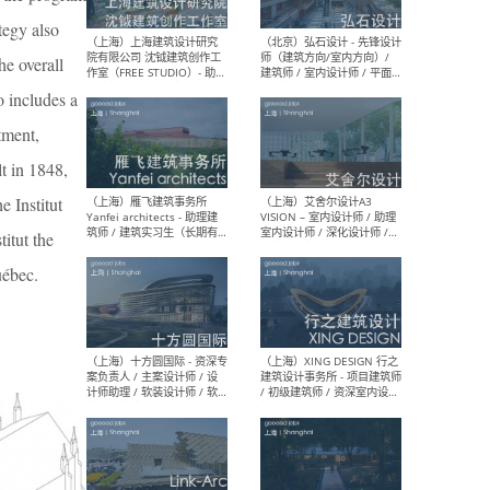
媒体运营设计师 / FF&E软装
/ 
设计师 / 深化设计师 / 实习
装设
tegy also
生
he overall
o includes a
tment,
（北京）SHUYAN design -
（上
t in 1848,
项目负责人Project Manager
mea
/项目建筑师Project
/ 
e Institut
Architect / 助理建筑师
师 
Assistant Architect / 创始
请）
itut the
人助理Founder's Assistant
/ 实习生Intern
uébec.
（深圳）URBANUS 都市实践
（上
- 城市设计师 / 建筑师 / 景观
Atel
设计师 / 研究员
Arc
媒体
生（