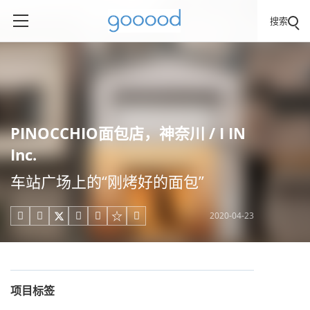
搜索
PINOCCHIO面包店，神奈川 / I IN
Inc.
车站广场上的“刚烤好的面包”
2020-04-23





项目标签