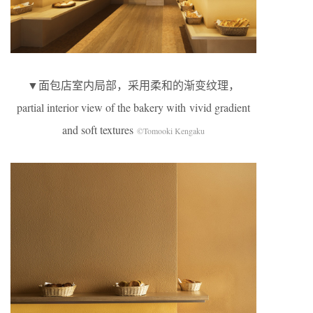
▼面包店室内局部，采用柔和的渐变纹理，
partial interior view of the bakery with vivid gradient
and soft textures
©Tomooki Kengaku