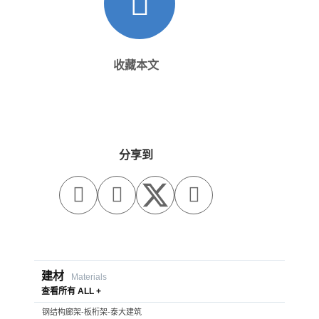
收藏本文
分享到



建材
Materials
查看所有 ALL +
钢结构廊架-板桁架-泰大建筑