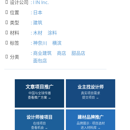
设计公司
:
I IN Inc.

位置
:
日本

类型
:
建筑

材料
:
木材
涂料

标签
:
神奈川
横滨

:
商业建筑
商店
甜品店
分类

面包店
文章项目推广
业主找设计师
中国与全球传播
真实项目需求
查看推广方案 →
提交项目 →
设计师接项目
建材品牌推广
在线项目
品牌展示 · 项目选材
查看机会 →
进入材料库 →