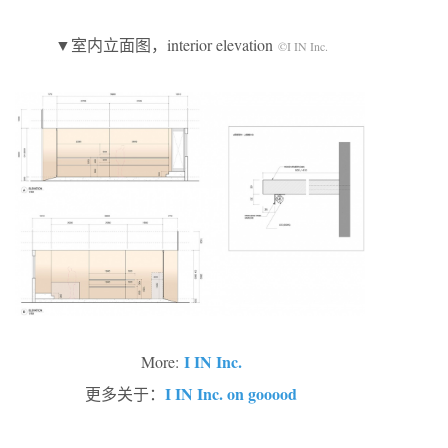
▼室内立面图，interior elevation
©I IN Inc.
I IN Inc.
More:
I IN Inc. on gooood
更多关于：