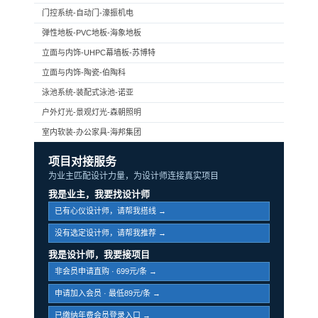
门控系统-自动门-濠振机电
弹性地板-PVC地板-海象地板
立面与内饰-UHPC幕墙板-苏博特
立面与内饰-陶瓷-伯陶科
泳池系统-装配式泳池-诺亚
户外灯光-景观灯光-森朝照明
室内软装-办公家具-海邦集团
项目对接服务
为业主匹配设计力量，为设计师连接真实项目
我是业主，我要找设计师
已有心仪设计师，请帮我搭线 →
没有选定设计师，请帮我推荐 →
我是设计师，我要接项目
非会员申请直购 · 699元/条 →
申请加入会员 · 最低89元/条 →
已缴纳年费会员登录入口 →