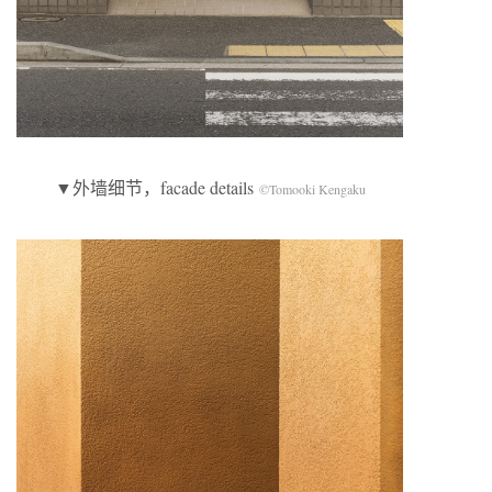
▼外墙细节，facade details
©Tomooki Kengaku