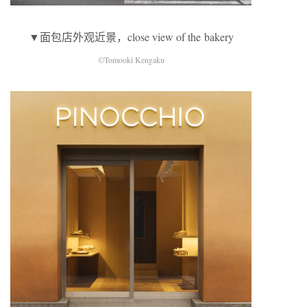
▼面包店外观近景，close view of the bakery
©Tomooki Kengaku