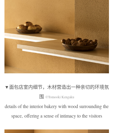
▼面包店室内细节，木材营造出一种亲切的环境氛
围
©Tomooki Kengaku
details of the interior bakery with wood surrounding the
space, offering a sense of intimacy to the visitors