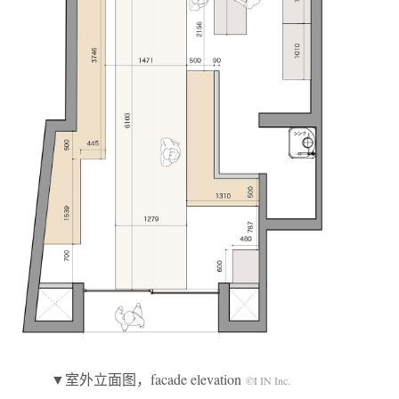
▼室外立面图，facade elevation
©I IN Inc.