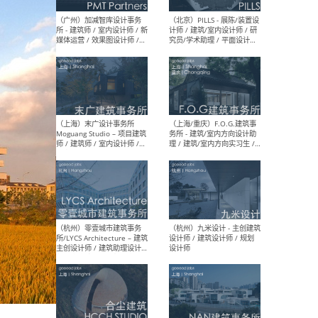
（上海）十方圆国际 - 资深专
（上海
案负责人 / 主案设计师 / 设
建筑
计师助理 / 软装设计师 / 软
/ 
装设计师助理
师 
（上海）Link-Arc建筑事务所
（上
- 项目建筑师 / 建筑设计师 –
& A
复杂几何造型 / 媒体主管 /
主创
学术研究专员 / 实习生计划
案深
软装
（方
（无锡）春山在望 - 实习生 /
（贵阳
方案设计师 / 软装设计师 /
迈德
方案设计师主管 / 平面设计
观设
师
可）