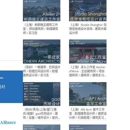
最新工作
按地区查看 ：
全部
|
北方
|
长江
|
华南
（上海）彬蔚致正建筑工作
（上海
室 – 项目建筑师 / 助理建筑
德佳
师 / 实习生
设计
广
选材
→
（深圳）一乘建筑 - 空间设计
（上
师 / 助理空间设计师 / 助理
d’M
建筑设计师 / 实习生
建筑
生 
Alliance