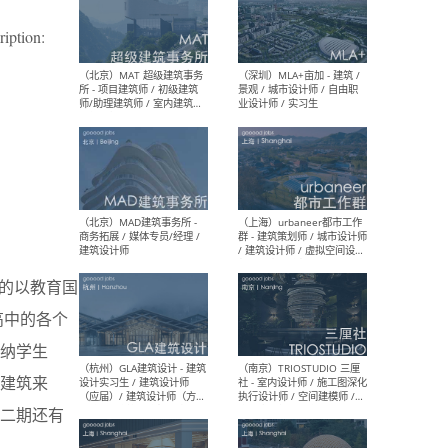
ription:
（杭州/青岛/上海/厦门/重
（上海
庆/成都）gad杰地设计 - 建
室 
筑 / 设备 / 城市设计 / 室内 /
计师
幕墙 / BIM / 成本 / 工程 / 运
生
营 / 品牌 / 观点views / 实习
等
（北京）MAT 超级建筑事务
（深圳
所 - 项目建筑师 / 初级建筑
景观
师/助理建筑师 / 室内建筑师
业设
/ 实习生
的以教育国
高中的各个
纳学生
园建筑来
（北京）MAD建筑事务所 -
（上
二期还有
商务拓展 / 媒体专员/经理 /
群 
建筑设计师
/ 