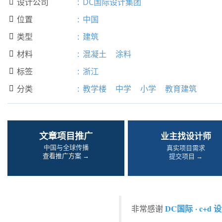
设计公司
:
DC国际设计集团

位置
:
中国

类型
:
建筑

材料
:
混凝土
涂料

标签
:
浙江

分类
:
教学楼
中学
小学
教育建筑

文章项目推广
业主找设计师
中国与全球传播
真实项目需求
查看推广方案 →
提交项目 →
DC国际 · c+d
非常感谢