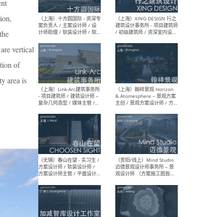
ent
设计师 / 研究员
Arc
媒体
ion,
生（
 the
are vertical
tion of
（上海）上海建筑设计研究
（北
院有限公司 沈钺建筑创作工
师（
y area is
作室（FREE STUDIO）- 助理
建筑
建筑师 / 驻场建筑师 / 实习
设计
生
实习
（上海）雁飞建筑事务所
（上
Yanfei architects - 助理建
VIS
筑师 / 建筑实习生（长期有
室内
效）
软装