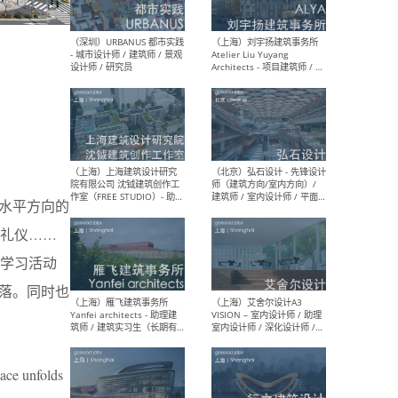
（北京）LOD朗奥建筑 - 资深
（杭
室内建筑师 / 产品研发及新
Bob
媒体运营设计师 / FF&E软装
/ 
设计师 / 深化设计师 / 实习
装设
生
水平方向的
（北京）SHUYAN design -
（上
礼仪……
项目负责人Project Manager
mea
/项目建筑师Project
/ 
学习活动
Architect / 助理建筑师
师 
Assistant Architect / 创始
请）
落。同时也
人助理Founder's Assistant
/ 实习生Intern
pace unfolds
（深圳）URBANUS 都市实践
（上
- 城市设计师 / 建筑师 / 景观
Atel