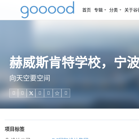
首页
专辑
分类
关于谷
赫威斯肯特学校，宁波 /
向天空要空间





项目标签