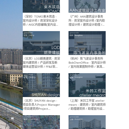
（南京/淮安）江苏美城建筑
（北
规划设计院有限公司 - 建筑方
务所
案设计师 / 商务经理 / 暖通
设计师 / 造价工程师
（大理）之间建筑
（西
ArCONNECT – 项目建筑师 /
研究
建筑师 / 助理建筑师 / 室内
主创
设计师 / 实习生
景观
施工
（深圳）TOMO東木筑造 -
（广
室内设计师 / 资深深化设计
所 
师 / AIGC内容编辑(室内设计
理设
方向) / 照明设计师 / 软装设
新媒
计师
生