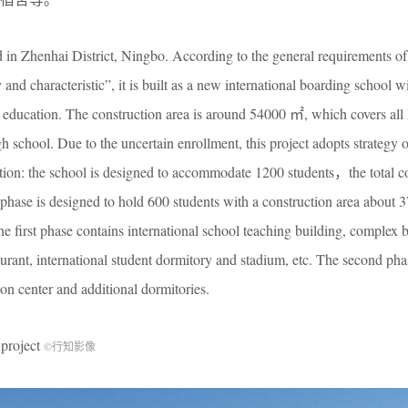
in Zhenhai District, Ningbo. According to the general requirements of
y and characteristic”, it is built as a new international boarding school w
ed education. The construction area is around 54000 ㎡, which covers all
h school. Due to the uncertain enrollment, this project adopts strategy o
ion: the school is designed to accommodate 1200 students，the total c
 phase is designed to hold 600 students with a construction area about
the first phase contains international school teaching building, complex b
taurant, international student dormitory and stadium, etc. The second pha
on center and additional dormitories.
roject
©行知影像