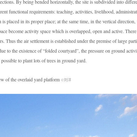
rections. By being bended horizontally, the site is subdivided into differ
ent functional requirements: teaching, activities, livelihood, administrat
 is placed in its proper place; at the same time, in the vertical direction,
space become activity space which is overlapped, open and active. There 
. Thus the air settlement is established under the premise of large parti
e to the existence of “folded courtyard”, the pressure on ground activit
possible to plant lots of trees in ground yard.
the overlaid yard platform
©刘洋