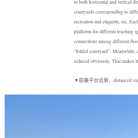
in both horizontal and vertical di
courtyards corresponding to differ
recreation and etiquette, etc. Each
platforms for different teaching 
connections among different floors
“folded courtyard”. Meanwhile, du
reduced obviously. That makes it 
▼层叠平台远景，distanced view of 