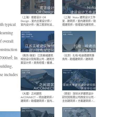
师 
ith typical
 learning
（杭州）GLA建筑设计 - 建筑
（南京
设计实习生 / 建筑设计师
社 
f overall
（应届）/ 建筑设计师（方案
执行
设计）/ 建筑设计师（施工
实习
onstruction
图）/ 结构设计师 / 给排水设
计师
 37000㎡; In
uilding,
se includes
（上海）或者设计 OR
（上
Design - 室内主案设计师 /
室 -
室内设计师 / 施工图深化设
理建
计师 / 室内设计助理 / 新媒
实习
体运营
请）