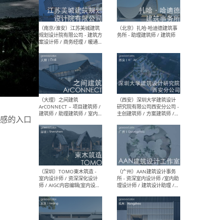
（杭州）GLA建筑设计 - 建筑
（南京
设计实习生 / 建筑设计师
社 
（应届）/ 建筑设计师（方案
执行
设计）/ 建筑设计师（施工
实习
图）/ 结构设计师 / 给排水设
计师
（上海）或者设计 OR
（上
Design - 室内主案设计师 /
室 -
室内设计师 / 施工图深化设
理建
计师 / 室内设计助理 / 新媒
实习
感的入口
体运营
请）
（南京/淮安）江苏美城建筑
（北
规划设计院有限公司 - 建筑方
务所
案设计师 / 商务经理 / 暖通
设计师 / 造价工程师