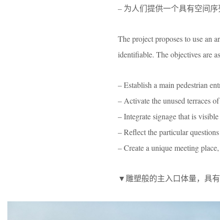
– 为人们提供一个具有空间
The project proposes to use an arc
identifiable. The objectives are a
– Establish a main pedestrian entr
– Activate the unused terraces of 
– Integrate signage that is visibl
– Reflect the particular questions
– Create a unique meeting place, 
▼雕塑般的主入口体量，具有极高的辨识度，the