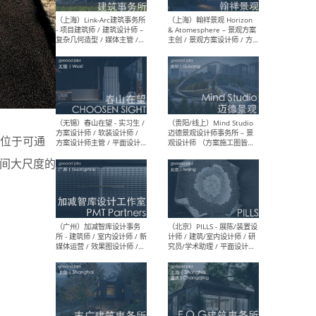
（上海）上海建筑设计研究
（北
院有限公司 沈钺建筑创作工
师（
作室（FREE STUDIO）- 助理
建筑
建筑师 / 驻场建筑师 / 实习
设计
生
实习
位于可通
（上海）雁飞建筑事务所
（上
Yanfei architects - 助理建
VIS
空间大尺度的
筑师 / 建筑实习生（长期有
室内
效）
软装
（上海）十方圆国际 - 资深专
（上海
案负责人 / 主案设计师 / 设
建筑
计师助理 / 软装设计师 / 软
/ 
装设计师助理
师 