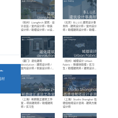
最新工作
按地区查看 ：
全部
|
北方
|
长江
|
华南
（杭州）LiangArch 梁筑 - 设
（北
计总监 / 室内设计师 / 软装
务所
设计师 / 助理设计师 / AI设计
师 
师 / 施工图深化设计师 / 品
室内
牌商务总助
广
选材
→
（厦门）退化建筑
（杭
devolution - 建筑设计师 /
Fab
室内设计师 / 软装设计师 /
生 
项目统筹 / 合伙人助理
师
。