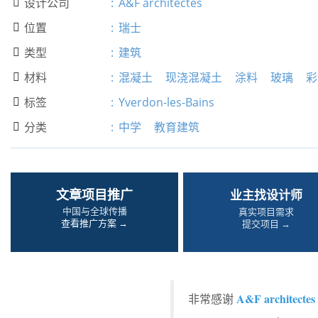
设计公司
:
A&F architectes

位置
:
瑞士

类型
:
建筑

材料
:
混凝土
现浇混凝土
涂料
玻璃
彩

标签
:
Yverdon-les-Bains

分类
:
中学
教育建筑

文章项目推广
业主找设计师
中国与全球传播
真实项目需求
查看推广方案 →
提交项目 →
A&F architectes
非常感谢