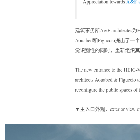
A&F a
Appreciation towards
建筑事务所A&F archite
Aouabed和Figucci
觉识别性的同时，重新组织其
The new entrance to the HEIG-VD
architects Aouabed & Figuccio to b
reconfigure the public spaces of 
▼主入口外观，exterior view of t