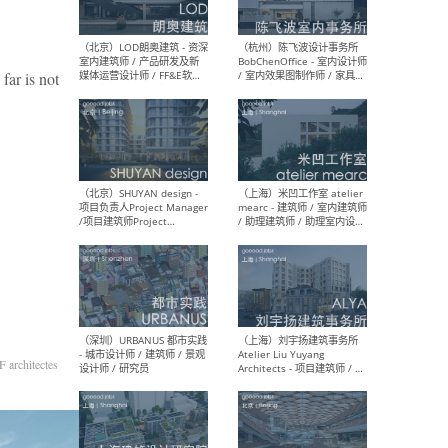
far is not
（大理）之间建筑
（西
ArCONNECT – 项目建筑师 /
研究
建筑师 / 助理建筑师 / 室内
主创
设计师 / 实习生
景观
施工
（深圳）TOMO東木筑造 -
（广
室内设计师 / 资深深化设计
所 
师 / AIGC内容编辑(室内设计
理设
方向) / 照明设计师 / 软装设
新媒
计师
生
architectes
（北京）LOD朗奥建筑 - 资深
（杭
室内建筑师 / 产品研发及新
Bob