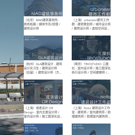
幕墙 / BIM / 成本 / 工程 / 运
生
营 / 品牌 / 观点views / 实习
等
（北京）MAT 超级建筑事务
（深圳
所 - 项目建筑师 / 初级建筑
景观
师/助理建筑师 / 室内建筑师
业设
/ 实习生
（北京）MAD建筑事务所 -
（上
商务拓展 / 媒体专员/经理 /
群 
建筑设计师
/ 
师 