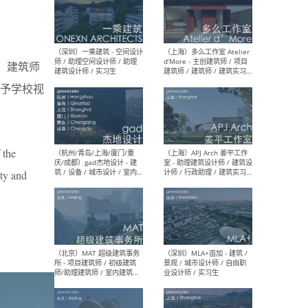
（上海）彬蔚致正建筑工作
（上海
室 – 项目建筑师 / 助理建筑
德佳
口。建筑师
师 / 实习生
设计
赋予学校视
 the
（深圳）一乘建筑 - 空间设计
（上
师 / 助理空间设计师 / 助理
d’M
ity and
建筑设计师 / 实习生
建筑
生 
（杭州/青岛/上海/厦门/重
（上海
庆/成都）gad杰地设计 - 建
室 
筑 / 设备 / 城市设计 / 室内 /
计师