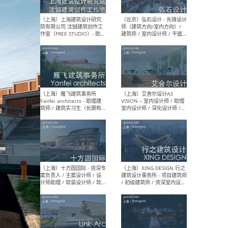
媒体运营设计师 / FF&E软装
/ 
设计师 / 深化设计师 / 实习
装设
生
（北京）SHUYAN design -
（上
项目负责人Project Manager
mea
/项目建筑师Project
/ 
Architect / 助理建筑师
师 
Assistant Architect / 创始
请）
人助理Founder's Assistant
/ 实习生Intern
（深圳）URBANUS 都市实践
（上
- 城市设计师 / 建筑师 / 景观
Atel
设计师 / 研究员
Arc
媒体
生（