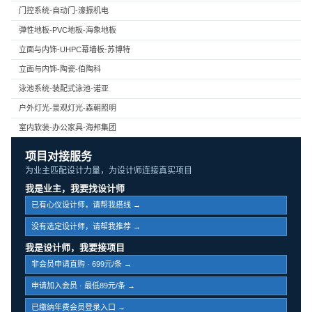
门控系统-自动门-濠振机电
弹性地板-PVC地板-海象地板
立面与内饰-UHPC幕墙板-苏博特
立面与内饰-陶瓷-伯陶科
泳池系统-装配式泳池-诺亚
户外灯光-景观灯光-森朝照明
室内软装-办公家具-海邦集团
项目对接服务
为业主匹配设计力量，为设计师连接真实项目
我是业主，我要找设计师
已有心仪设计师，请帮我搭线 →
没有选定设计师，请帮我推荐 →
我是设计师，我要接项目
非会员申请直购 · 699元/条 →
申请加入会员 · 最低89元/条 →
已缴纳年费会员登录入口 →