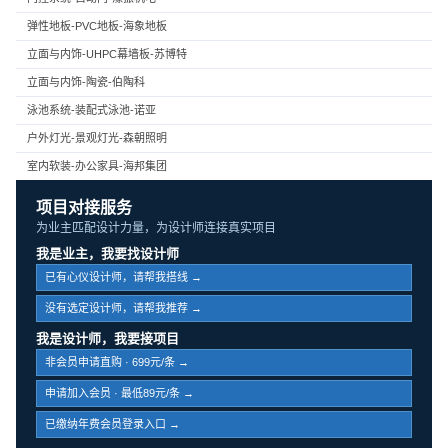
弹性地板-PVC地板-海象地板
立面与内饰-UHPC幕墙板-苏博特
立面与内饰-陶瓷-伯陶科
泳池系统-装配式泳池-诺亚
户外灯光-景观灯光-森朝照明
室内软装-办公家具-海邦集团
项目对接服务
为业主匹配设计力量，为设计师连接真实项目
我是业主，我要找设计师
已有心仪设计师，请帮我搭线 →
没有选定设计师，请帮我推荐 →
我是设计师，我要接项目
非会员申请直购 · 699元/条 →
申请加入会员 · 最低89元/条 →
已缴纳年费会员登录入口 →